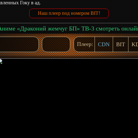
вленных Гоку в ад.
Наш плеер под номером BIT!
Аниме «Драконий жемчуг БП» ТВ-3 смотреть онлай
Плеер:
CDN
BIT
K