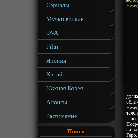
Сериалы
Мультсериалы
OVA
Film
Япония
Китай
Южная Корея
долж
Анонсы
обли
жемчу
течен
Расписание
злой 
Посре
силь
Поиск
Геро,