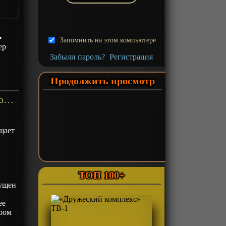
•
Запомнить на этом компьютере
ер
Забыли пароль?
Регистрация
Продолжить просмотр
«Драконий жемчуг БП» ТВ-3 - описание
щает
ТОП 100+
пущен
ее
ором