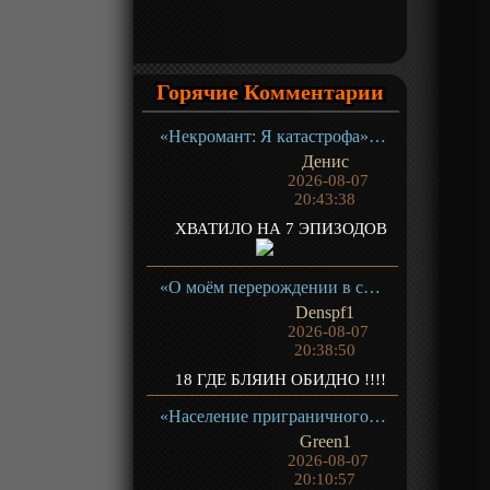
Горячие Комментарии
«Некромант: Я катастрофа» ТВ-1
Денис
2026-08-07
20:43:38
ХВАТИЛО НА 7 ЭПИЗОДОВ
«О моём перерождении в слизь 4» ТВ- 4.1
Denspf1
2026-08-07
20:38:50
18 ГДЕ БЛЯИН ОБИДНО !!!!
«Население приграничного владения начинается с нуля» ТВ-1
Green1
2026-08-07
20:10:57