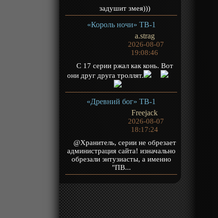
задушит змея)))
«Король ночи» ТВ-1
a.strag
2026-08-07
19:08:46
С 17 серии ржал как конь. Вот
они друг друга троллят.
«Древний бог» ТВ-1
Freejack
2026-08-07
18:17:24
@Хранитель, серии не обрезает
администрация сайта! изначально
обрезали энтузиасты, а именно
"ПВ...