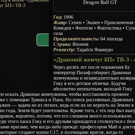
Dragon Ball GT
Год:
1996
Жанр:
Сенен
•
Экшен
•
Приключения
Комедия
•
Фентези
•
Фантастика
•
Суп
сила
Продолжительность:
64 эпизода
Страна:
Япония
Режиссёр:
Тадаёси Ямамуро
Через десять лет после поражения Бу
император Пилаф собирает Драконьи
жемчужины и незамедлительно возвра
Гоку в его детское обличье. Будучи
абсолютно неопытным, молодой Гоку
ен искать Драконьи жемчужины, чтобы восстановить прежнее
чье с помощью Транкса и Пана. Но поиск рассеянных Драконьих
жин — задача не из легких, ведь если их не вернуть на Землю в
ие года, Земля будет уничтожена. Кроме того, с тех пор был вы
дракон, вероятно, потому, что его слишком много использовали.
ди этого хаоса Гоку и его друзьям приходится столкнуться с бол
ными врагами, чем когда-либо прежде: профессором Май и докт
 которые создают копии C17, и полчищами врагов, когда-то