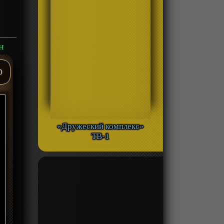
н
D
«Дружеский комплекс»
ТВ-1