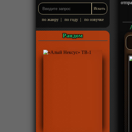
отпра
по жанру
|
по году
|
по озвучке
Рандом