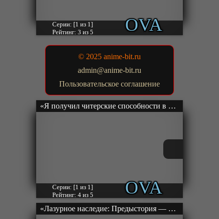
OVA
Серии: [1 из 1]
Рейтинг: 3 из 5
© 2025 anime-bit.ru
admin@anime-bit.ru
Пользовательское соглашение
«Я получил читерские способности в другом мире и стал экстраординарным в реальном мире: История о том, как повышение уровня изменило мою жизнь — Спецвыпуск» ОВА-1
OVA
Серии: [1 из 1]
Рейтинг: 4 из 5
«Лазурное наследие: Предыстория — Префектура Дуннин летом» ОВА-2