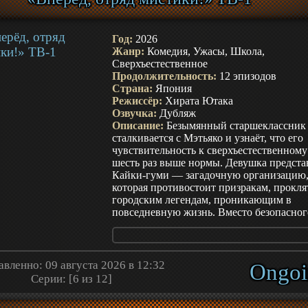
ослабляют привычную защиту: она боит
снова ошибиться в человеке, а он заране
считает себя хуже остальных. Судзуки
Год:
2026
приходится учиться не подстраиваться п
Жанр:
Комедия, Ужасы, Школа,
чужие представления о правильной любв
Сверхъестественное
Тани — делиться чувствами прежде, чем
Продолжительность:
12 эпизодов
молчание станет причиной недопониман
Страна:
Япония
школьных разговорах, прогулках и нело
Режиссёр:
Хирата Ютака
признаниях каждый из героев делает шаг
Озвучка:
Дубляж
отношениям, где противоположность пер
Описание:
Безымянный старшеклассник
быть преградой и становится способом у
сталкивается с Мэтьяко и узнаёт, что его
себя честнее. Три пары, три способа усл
чувствительность к сверхъестественному
универсального рецепта отношений нет, 
шесть раз выше нормы. Девушка предста
различия становятся проблемой лишь тог
Кайки-гуми — загадочную организацию
когда герои заменяют разговор собстве
которая противостоит призракам, прокля
догадками.
городским легендам, проникающим в
повседневную жизнь. Вместо безопасног
бегства юноша оказывается её новым
участником и начинает замечать нечисть 
где остальные видят обычный школьный
коридор, пустую улицу или старую игру
вленно: 09 августа 2026 в 12:32
Ongoi
Каждое поручение проверяет его способ
Серии: [6 из 12]
сохранять рассудок: страх обостряет вос
опасности, но одновременно мешает