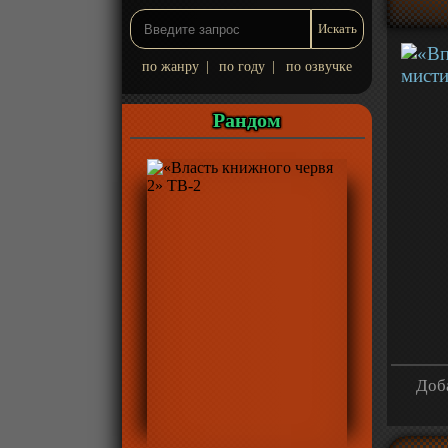
по жанру
|
по году
|
по озвучке
Рандом
Доба