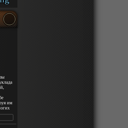
сывает
 Теперь
орые
. Чем
м
аботы:
рвым
венное
и
рыть
о дома
юзы
уклада
й,
бе
руя им
ногих
зу
ким и
од