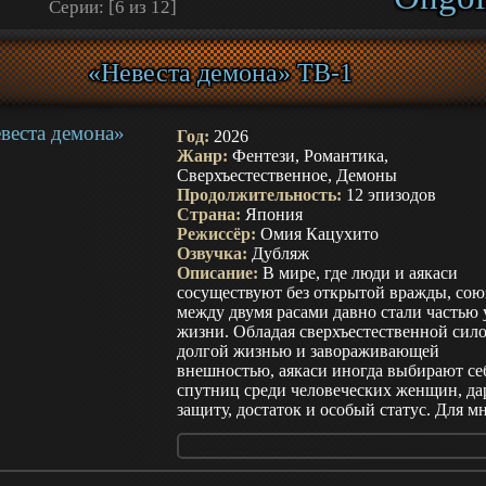
Серии: [6 из 12]
повседневными делами, ленится, разбра
вещи и полностью полагается на Ицуки.
ему приходится готовить еду, следить за
«Невеста демона» ТВ-1
расписанием и незаметно поддерживать
репутацию хозяйки среди учеников, кот
считают её недосягаемым совершенством
больше времени они проводят вместе, те
Год:
2026
труднее сохранять отношения в рамках р
Жанр:
Фентези, Романтика,
забота Ицуки становится для Хинако пе
Сверхъестественное, Демоны
опытом искренней близости, а его собст
Продолжительность:
12 эпизодов
положение зависит от влиятельной семь
Страна:
Япония
Конохана. Любая ошибка способна раск
Режиссёр:
Омия Кацухито
тайну наследницы, лишить юношу новог
Озвучка:
Дубляж
и превратить зарождающиеся чувства в
Описание:
В мире, где люди и аякаси
очередную обязанность.
сосуществуют без открытой вражды, со
между двумя расами давно стали частью 
жизни. Обладая сверхъестественной сило
долгой жизнью и завораживающей
внешностью, аякаси иногда выбирают се
спутниц среди человеческих женщин, да
защиту, достаток и особый статус. Для м
это считается высшей удачей, но для Юд
такая судьба всегда казалась чем-то далё
недосягаемым. С ранних лет она жила п