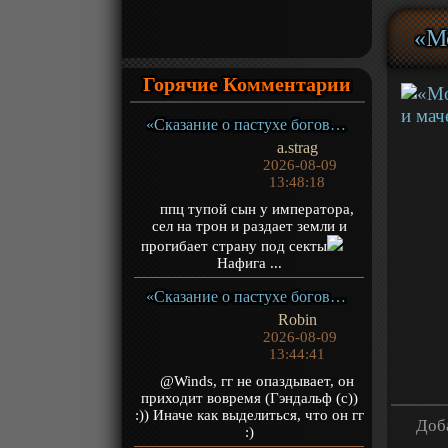
«Мо
Горячие Комментарии
«Сказание о пастухе богов» ТВ-1
a.strag
2026-08-09
13:48:18
ппц тупой сын у императора,
сел на трон и раздает земли и
прогибает страну под секты
Нафига ...
«Сказание о пастухе богов» ТВ-1
Robin
2026-08-09
13:44:41
@Winds, гг не опаздывает, он
приходит вовремя (Гэндальф (с))
:)) Иначе как выделиться, что он гг
Доба
:)