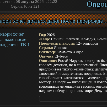
гнётом постоянных сравнений со своей
вленно: 08 августа 2026 в 22:22
Ongoi
младшей сестрой, которая стала невестой
Серии: [6 из 12]
могущественного демонического лиса. Н
успеха сестры Юдзу воспринимали как
лишнюю, и даже родной дом превратилс
«Ханаори хочет драться даже после пер
неё в место холодных упрёков и скрытой
враждебности. День за днём она терпела
унижение, стараясь не показывать боль, 
однажды внутреннее напряжение не дос
Год:
2026
предела. В момент, когда отчаяние почти
Жанр:
Сэйнэн, Фентези, Комедия, Рома
сломило её, судьба вмешалась самым
Продолжительность:
12+ эпизодов
неожиданным образом. На старом мосту 
Страна:
Япония
Юдзу появляется загадочный мужчина с
Режиссёр:
Ямамото Хидэё
пугающе спокойным взглядом и соверш
Озвучка:
Дубляж
красотой. Он не задаёт лишних вопросов
Описание:
Рюсэй Наруками когда-то бы
уверенно заявляет, что она — его избран
королём демонов, но в современной Яп
жена. С этого мгновения привычный ми
предпочитает тихую жизнь отаку, далёку
начинает рушиться, уступая место новой
завоеваний и смертельных поединков. Е
реальности, где за холодной силой скры
спокойствие заканчивается в момент вст
чувства, а обещанная любовь оказываетс
Метеор Ханаори — школьницей, в котор
красивыми словами, а настоящей опорой
возродилась легендарная героиня, одерж
над ним победу в прошлом мире. Девуш
сохранила боевой характер и намерена
немедленно продолжить старое
противостояние, тогда как Рюсэй уже не