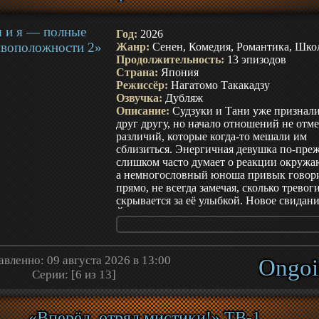
Год:
2026
Жанр:
Сенен, Комедия, Романтика, Шко
Продолжительность:
13 эпизодов
Страна:
Япония
Режиссёр:
Нагатомо Такакадзу
Озвучка:
Дубляж
Описание:
Судзуки и Тани уже признал
друг другу, но начало отношений не отм
различий, которые когда-то мешали им
сблизиться. Энергичная девушка по-пре
слишком часто думает о реакции окруж
а немногословный юноша привык говор
прямо, не всегда замечая, сколько тревог
скрывается за её улыбкой. Новое свидани
Йокогаме даёт паре возможность остатьс
вдвоём и приблизиться к первому поцел
однако ожидание важного момента прев
каждый жест в повод для сомнений.
вленно: 09 августа 2026 в 13:00
Ongoi
Одновременно меняется жизнь их друзей
Серии: [6 из 13]
Простодушный Ямада всё чаще ищет об
застенчивой Ниси, хотя та способна пре
короткое сообщение в бесконечный
«Вперёд, отряд мистики!» ТВ-1
внутренний спор. Адзума и Тайра посте