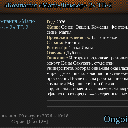
действовать, когда рядом появляется про
«Компания «Маги-Люмьер» 2» ТВ-2
кукла, двойник или существо из зимнего
предания. Мэтьяко ведёт себя уверенно и
обещает держать ситуацию под контролем
её методы нередко превращают расследо
Год:
2026
в ещё больший хаос. Герою приходится
Жанр:
Сенен, Экшен, Комедия, Фентези
разбираться в правилах конкретной аном
седзе, Магия
искать выход раньше, чем необъяснимое
Продолжительность:
12+ эпизодов
явление выберет новую жертву. Но чем г
Страна:
Япония
он входит в дела Кайки-гуми, тем яснее
Режиссёр:
Сэкка Ивата
понимает: следующая встреча может рас
Озвучка:
Дубляж
причину его необычной чувствительнос
Описание:
История продолжает развиват
лишить возможности вернуться к прежн
вокруг Каны Сакураги, студентки
жизни.
университета, которая однажды оказалас
мире, где магия стала частью повседнев
профессии. После начала работы в необ
компании Magilumiere Inc. её жизнь
кардинально изменилась: вместо стандар
офисного распорядка — экстренные вые
вместо привычных отчётов — борьба с
опасными существами. Теперь Кана уже 
просто новичок, а полноценный сотрудн
вынужденный справляться с растущей
вленно: 09 августа 2026 в 10:18
Ongoi
ответственностью и постоянно
Серии: [6 из 12+]
усложняющимися заданиями. Рабочие бу