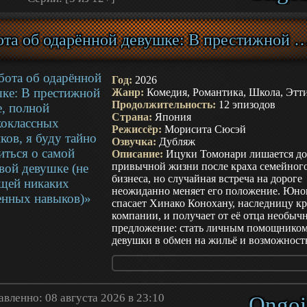
могущественных гримуаров превращают
в оружие, способное ударить не по одно
предателю, а по самой системе, которая 
«Забота об одарённой девушке: В престижной школе, полной высококлассных учеников, я буду тайно заботиться о самой красивой девушке (не имеющей
избавиться от неё. Сбежав в империю Ю
Элизабет берёт новое имя Элли Лейс, ст
торговую компанию и начинает готовить
так же холодно, как раньше управляла
Год:
2026
дворцовыми делами. История цепляет те
Жанр:
Комедия, Романтика, Школа, Этт
показывает не спасение невинной жертвы
Продолжительность:
12 эпизодов
рождение опасного стратега, чья боль бы
Страна:
Япония
становится политической и магической
Режиссёр:
Морисита Сюсэй
угрозой. Но чем увереннее Элли рушит 
Озвучка:
Дубляж
Халдории издалека, тем страшнее вопрос
Описание:
Ицуки Томонари лишается до
останется ли её возмездие справедливым
привычной жизни после краха семейног
превратит её саму в бедствие для целой 
бизнеса, но случайная встреча на дороге
неожиданно меняет его положение. Юн
спасает Хинако Конохану, наследницу к
компании, и получает от её отца необыч
предложение: стать личным помощнико
девушки в обмен на жильё и возможност
учиться в престижной академии. Для
окружающих Хинако остаётся безупречн
красавицей с выдающимися оценками и
манерами, однако дома её идеальный обр
вленно: 08 августа 2026 в 23:10
Ongoi
исчезает. Она не умеет справляться с