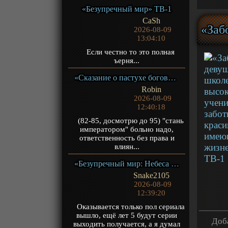
«Безупречный мир» ТВ-1
CaSh
2026-08-09
13:04:10
Если честно то это полная
ъерня...
«Сказание о пастухе богов» ТВ-1
Robin
2026-08-09
12:40:18
(82-85, досмотрю до 95) "стань
императором" больно надо,
ответственность без права и
влиян...
«Безупречный мир: Небеса в огне девяти бедствий» Фильм-2
Snake2105
2026-08-09
12:39:20
Оказывается только пол сериала
вышло, ещё лет 5 будут серии
Доба
выходить получается, а я думал