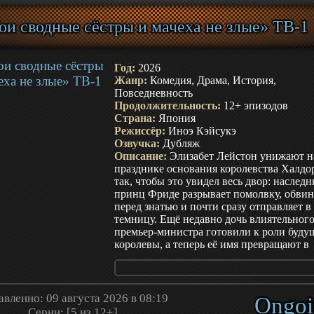
всё чаще напоминают поле боя, где требу
не только сила, но и хладнокровие, умен
и сводные сёстры и мачеха не злые» ТВ-1
принимать решения и взаимодействовать
коллегами. Хитоми Косигая, обладающа
нестандартным подходом и холодным
расчётом, остаётся рядом, помогая Канe
Год:
2026
осваиваться в суровых реалиях корпорат
Жанр:
Комедия, Драма, История,
мира. Постепенно главная героиня начин
Повседневность
понимать, что образ волшебной девушки
Продолжительность:
12+ эпизодов
от сказок, а за яркими трансформациями
Страна:
Япония
скрываются усталость, страх ошибок и
Режиссёр:
Иноэ Кэйсукэ
давление ожиданий. Кана сталкивается с
Озвучка:
Дубляж
конфликтами внутри коллектива,
Описание:
Элизабет Лейстон унижают н
неожиданными решениями руководства 
празднике основания королевства Халдо
угрозами, которые ставят под сомнение 
так, чтобы это увидел весь двор: наслед
существование компании.
принц Фриде разрывает помолвку, обвин
перед знатью и почти сразу отправляет в
темницу. Ещё недавно дочь влиятельног
премьер-министра готовили к роли буду
королевы, а теперь её имя превращают в
удобную мишень для слухов, будто вся п
верность стране ничего не стоила. Но им
камере Элизабет перестаёт цепляться за 
идеальной леди. Верная служанка Мирей
вленно: 09 августа 2026 в 08:19
Ongoi
даёт ей окончательно сломаться, а семь
Серии: [5 из 12+]