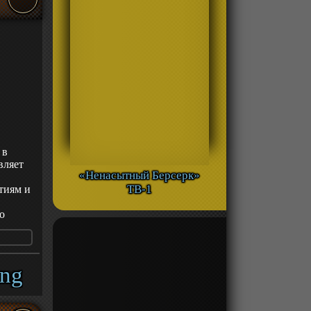
ся
е
од
и, а
ия. В
вких
 к
естаёт
видеть
ышать,
 в
а
вляет
да,
«Ненасытный Берсерк»
,
нными
ТВ-1
тиям и
о
там,
шку.
ng
ность
приятие