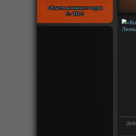
«Власть книжного червя
2» ТВ-2
Доба