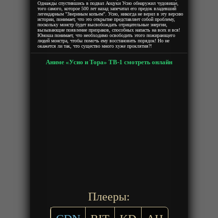
Однажды спустившись в подвал Аоцуки Усио обнаружил чудовище,
того самого, которое 500 лет назад запечатал его предок владевший
легендарным "Звериным копьем". Усио, никогда не верил в эту версию
истории, понимает, что это открытие представляет собой проблему,
поскольку монстр будет высвобождать отрицательные энергии,
вызывающие появление призраков, способных напасть на всех и вся!
Юноша понимает, что необходимо освободить этого пожирающего
людей монстра, чтобы помочь ему восстановить порядок! Но не
окажется ли так, что существо много хуже проклятия?!
Аниме «Усио и Тора» ТВ-1 смотреть онлайн
Плееры: