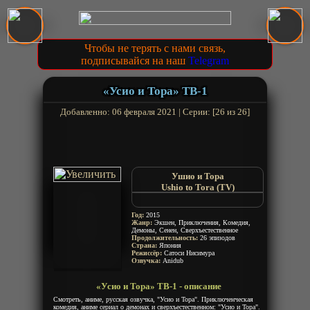
Чтобы не терять с нами связь,
подписывайся на наш
Telegram
«Усио и Тора» ТВ-1
Добавленно: 06 февраля 2021 | Серии: [26 из 26]
Ушио и Тора
Ushio to Tora (TV)
Ushio and Tora
Ushio & Tora
Год:
2015
Жанр:
Экшен, Приключения, Комедия,
Демоны, Сенен, Сверхъестественное
Продолжительность:
26 эпизодов
Страна:
Япония
Режиссёр:
Сатоси Нисимура
Озвучка:
Anidub
«Усио и Тора» ТВ-1 - описание
Смотреть, аниме, русская озвучка, "Усио и Тора". Приключенческая
комедия, аниме сериал о демонах и сверхъестественном: "Усио и Тора".