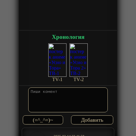
Хронология
TV-1
TV-2
(=^_^=)~