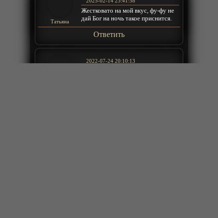
2025-02-14 23:41:58
Жестковато на мой вкус, фу-фу не
дай Бог на ночь такое приснится.
Татьяна
Ответить
2022-07-24 20:10:13
озвучка Анкора как всегда на
высоте, эх и не важно что аж из
Просто Парен
2015 года
ь
Ответить
2021-07-02 22:46:02
хочу 3 сезон :(
Sarmat
Ответить
2021-02-06 18:38:15
как же бесит этот идиотизм, девка
кидается "защищать" папашу
который давно труп, и её еще хотел
omen