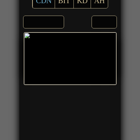
CDN
BIT
KD
AH