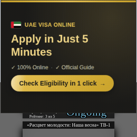
Южнокорейское Аниме бесплатно
онлайн, все серии и сезоны
Чтобы не терять с нами связь,
подписывайся на наш
Telegram
«Расхититель гробниц» ТВ-1
Ongoing
Серии: [5 из 12+]
Рейтинг: 3 из 5
«Расцвет молодости: Наша весна» ТВ-1