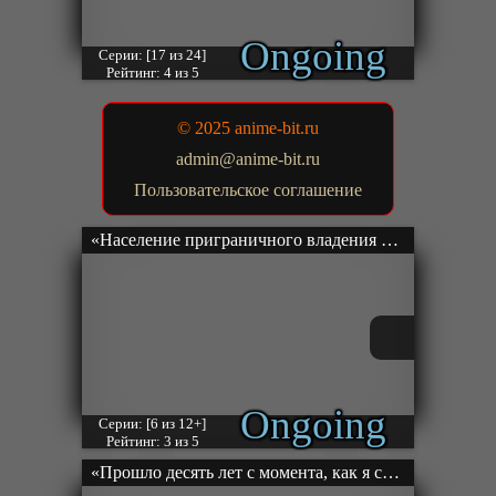
Ongoing
Серии: [17 из 24]
Рейтинг: 4 из 5
© 2025 anime-bit.ru
admin@anime-bit.ru
Пользовательское соглашение
«Население приграничного владения начинается с нуля» ТВ-1
Ongoing
Серии: [6 из 12+]
Рейтинг: 3 из 5
«Прошло десять лет с момента, как я сказал «Оставьте это на меня и уходите» и стал легендой» ТВ-1