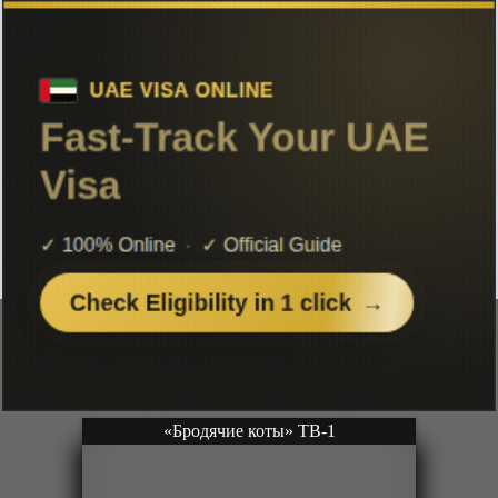
Список аниме в жанре Приключения
Чтобы не терять с нами связь,
подписывайся на наш
Telegram
«Дигимоны: Битбрейк» ТВ-1
Ongoing
Серии: [41 из 25+]
Рейтинг: 3 из 5
«Бродячие коты» ТВ-1