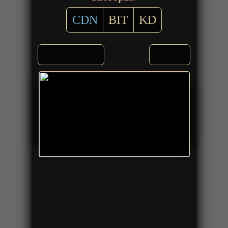
CDN
BIT
KD