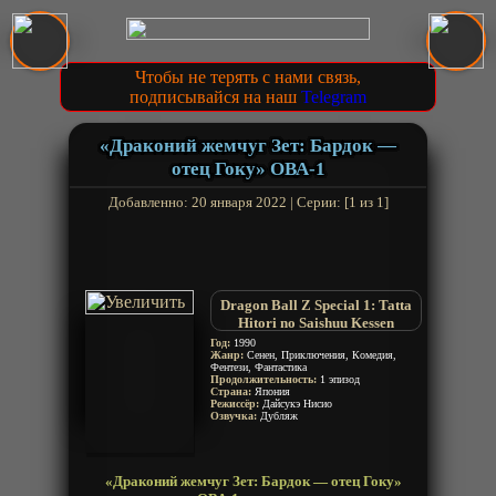
Чтобы не терять с нами связь,
подписывайся на наш
Telegram
«Драконий жемчуг Зет: Бардок —
отец Гоку» ОВА-1
Добавленно: 20 января 2022 | Серии: [1 из 1]
Dragon Ball Z Special 1: Tatta
Hitori no Saishuu Kessen
Год:
1990
Жанр:
Сенен, Приключения, Комедия,
Фентези, Фантастика
Продолжительность:
1 эпизод
Страна:
Япония
Режиссёр:
Дайсукэ Нисио
Озвучка:
Дубляж
«Драконий жемчуг Зет: Бардок — отец Гоку»