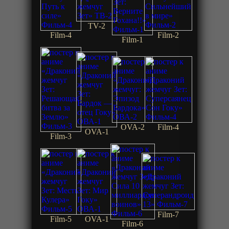
TV-2
Film-4
Film-2
Film-1
OVA-2
Film-4
OVA-1
Film-3
Film-7
Film-5
OVA-1
Film-6