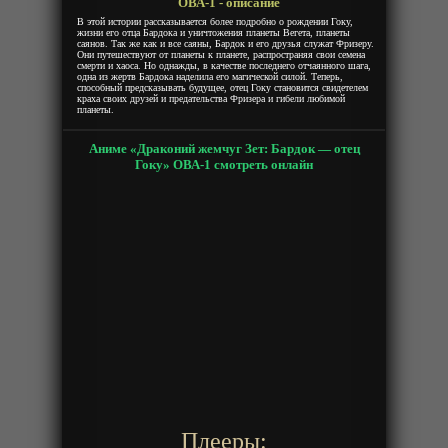
ОВА-1 - описание
В этой истории рассказывается более подробно о рождении Гоку,
жизни его отца Бардока и уничтожения планеты Вегета, планеты
саянов. Так же как и все саяны, Бардок и его друзья служат Фризеру.
Они путешествуют от планеты к планете, распространяя свои семена
смерти и хаоса. Но однажды, в качестве последнего отчаянного шага,
одна из жертв Бардока наделила его магической силой. Теперь,
способный предсказывать будущее, отец Гоку становится свидетелем
краха своих друзей и предательства Фризера и гибели любимой
планеты.
Аниме «Драконий жемчуг Зет: Бардок — отец
Гоку» ОВА-1 смотреть онлайн
Плееры: