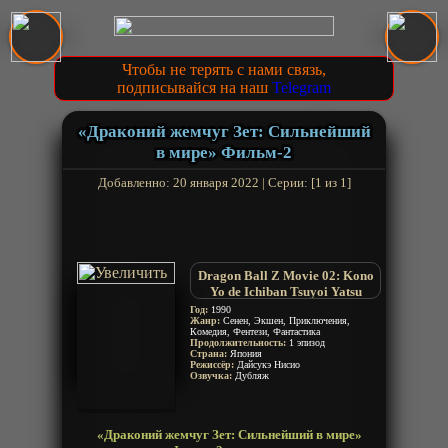
Чтобы не терять с нами связь,
подписывайся на наш
Telegram
«Драконий жемчуг Зет: Сильнейший
в мире» Фильм-2
Добавленно: 20 января 2022 | Серии: [1 из 1]
Dragon Ball Z Movie 02: Kono
Yo de Ichiban Tsuyoi Yatsu
Год:
1990
Жанр:
Сенен, Экшен, Приключения,
Комедия, Фентези, Фантастика
Продолжительность:
1 эпизод
Страна:
Япония
Режиссёр:
Дайсукэ Нисио
Озвучка:
Дубляж
«Драконий жемчуг Зет: Сильнейший в мире»