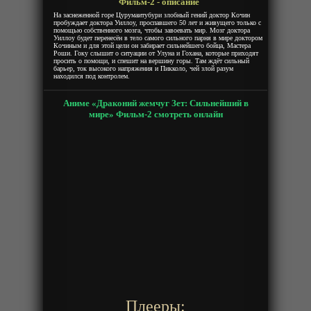
Фильм-2 - описание
На заснеженной горе Цурумаитубури злобный гений доктор Кочин
пробуждает доктора Уиллоу, проспавшего 50 лет и живущего только с
помощью собственного мозга, чтобы завоевать мир. Мозг доктора
Уиллоу будет перенесён в тело самого сильного парня в мире доктором
Кочиным и для этой цели он забирает сильнейшего бойца, Мастера
Роши. Гоку слышит о ситуации от Улуна и Гохана, которые приходят
просить о помощи, и спешит на вершину горы. Там ждёт сильный
барьер, ток высокого напряжения и Пикколо, чей злой разум
находился под контролем.
Аниме «Драконий жемчуг Зет: Сильнейший в
мире» Фильм-2 смотреть онлайн
Плееры: