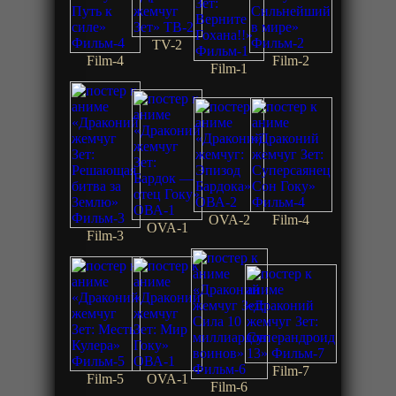
TV-2
Film-4
Film-2
Film-1
OVA-2
Film-4
OVA-1
Film-3
Film-7
Film-5
OVA-1
Film-6