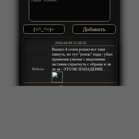
(=^_^=)~
2026-04-09 12:48:26
Вышел 4 сезон решил все таки
глянуть, но тут "рояль" пздц - убил
применив умение с видениями
заставив спрыгнуть с обрыва и ля
ля ля - ЭТО НЕ НАПАДЕНИЕ...
Belfezar
Ответить
2023-05-10 07:00:36
"Архив 81" Сериал про культ
Кольего.
Алексей
Ответить