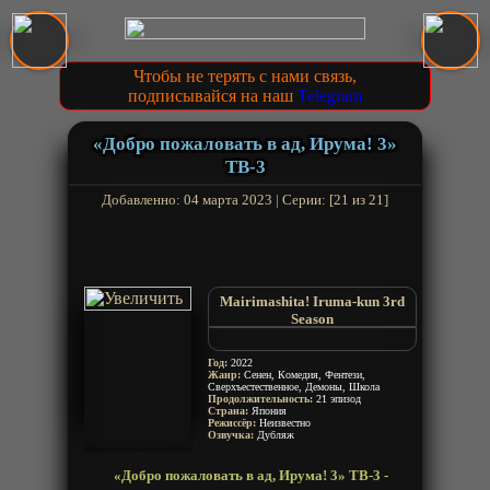
Чтобы не терять с нами связь,
подписывайся на наш
Telegram
«Добро пожаловать в ад, Ирума! 3»
ТВ-3
Добавленно: 04 марта 2023 | Серии: [21 из 21]
Mairimashita! Iruma-kun 3rd
Season
Добро пожаловать в ад, Ирума-
кун! 3
Год:
2022
Welcome to Demon School!
Жанр:
Сенен, Комедия, Фентези,
Сверхъестественное, Демоны, Школа
Iruma-kun 3rd Season
Продолжительность:
21 эпизод
Страна:
Япония
Режиссёр:
Неизвестно
Озвучка:
Дубляж
«Добро пожаловать в ад, Ирума! 3» ТВ-3 -