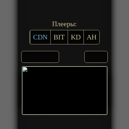
Плееры:
CDN
BIT
KD
AH