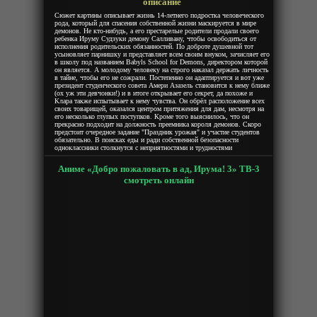
описание
Сюжет картины описывает жизнь 14-летнего подростка человеческого
рода, который для спасения собственной жизни маскируется в мире
демонов. Не кто-нибудь, а его престарелые родители продали своего
ребенка Ируму Судзуки демону Салливану, чтобы освободиться от
исполнения родительских обязанностей. По доброте душевной тот
усыновляет парнишку и представляет всем своим внуком, зачисляет его
в школу под названием Babyls School for Demons, директором которой
он является. А молодому человеку на строго наказал держать личность
в тайне, чтобы его не сожрали. Постепенно он адаптируется и вот уже
президент студенческого совета Амери Азазель становится к нему ближе
(ох уж эти девчонки!) и в итоге открывает его секрет, да похоже и
Клара также испытывает к нему чувства. Он обрёл расположение всех
своих товарищей, оказался центром притяжения для дам, несмотря на
его несколько глупых поступков. Кроме того выяснилось, что он
прекрасно подходит на должность преемника короля демонов. Скоро
предстоит очередное задание "Праздник урожая" и участие студентов
обязательно. В поисках еды и ради собственной безопасности
одноклассники столкнутся с неприятностями и трудностями
Аниме «Добро пожаловать в ад, Ирума! 3» ТВ-3
смотреть онлайн