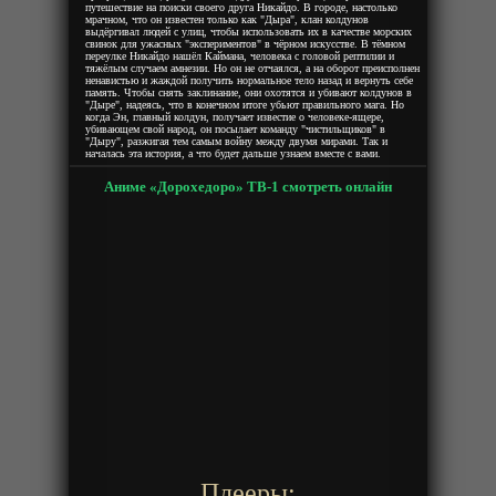
путешествие на поиски своего друга Никайдо. В городе, настолько
мрачном, что он известен только как "Дыра", клан колдунов
выдёргивал людей с улиц, чтобы использовать их в качестве морских
свинок для ужасных "экспериментов" в чёрном искусстве. В тёмном
переулке Никайдо нашёл Каймана, человека с головой рептилии и
тяжёлым случаем амнезии. Но он не отчаялся, а на оборот преисполнен
ненавистью и жаждой получить нормальное тело назад и вернуть себе
память. Чтобы снять заклинание, они охотятся и убивают колдунов в
"Дыре", надеясь, что в конечном итоге убьют правильного мага. Но
когда Эн, главный колдун, получает известие о человеке-ящере,
убивающем свой народ, он посылает команду "чистильщиков" в
"Дыру", разжигая тем самым войну между двумя мирами. Так и
началась эта история, а что будет дальше узнаем вместе с вами.
Аниме «Дорохедоро» ТВ-1 смотреть онлайн
Плееры: