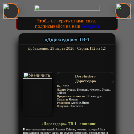
Чтобы не терять с нами связь,
подписывайся на наш
Telegram
«Дорохедоро» ТВ-1
Добавленно: 29 марта 2020 | Серии: [12 из 12]
Dorohedoro
Дорохэдоро
Год:
2020
Жанр:
Экшен, Комедия, Фентези, Ужасы,
Сейнен
Продолжительность:
12 эпизодов
Страна:
Япония
Режиссёр:
Хаяси Юйтиро
Озвучка:
Animevost
«Дорохедоро» ТВ-1 - описание
В пост апокалиптической Японии Кайман, человек, который был
превращен в ящерицу магом из другого измерения, отправляется в