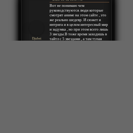
Вот не понимаю чем
руководствуются люди которые
смотрят аниме на этом сайте , это
же реально шедевр. И сюжет и
интрига и в целом интересный мир
и задумка , но при этом всего лишь
3 звезды.В тоже время заходишь в
тайтл с 5 звездами , а там тупая
Djubei
китайская гриндилка с
повторяющимися событиями из
серии в серию , только с
небольшими изменениями. Я чего-
то не понимаю ???
Ответить
2024-07-14 15:14:52
27й
Ответить
2023-07-09 02:32:44
отличное аниме - всем советую!
Такое ощущение что режисер