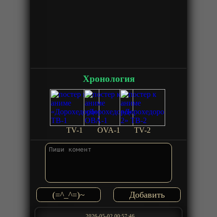
Хронология
TV-1
OVA-1
TV-2
(=^_^=)~
2026-05-02 00:57:46