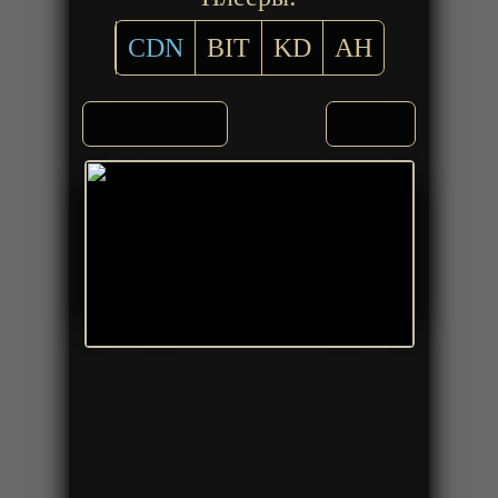
CDN
BIT
KD
AH