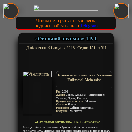
Чтобы не терять с нами связь,
подписывайся на наш
Telegram
«Стальной алхимик» ТВ-1
Добавленно: 01 августа 2018 | Серии: [51 из 51]
Цельнометаллический Алхимик
Fullmetal Alchemist
Hagane no Renkin Jutsushi
Год:
2003
Жанр:
Сенен, Комедия, Приключения,
Фентези, Драма, Военное
Продолжительность:
51 эпизод
Страна:
Япония
Режиссёр:
Сэйдзи Мидзусима
Озвучка:
Animevost
«Стальной алхимик» ТВ-1 - описание
Эдвард и Альфонс это родные братья, собравшиеся оживить
погибшую мать. Использовав алхимию, ребята должны пожертвовать