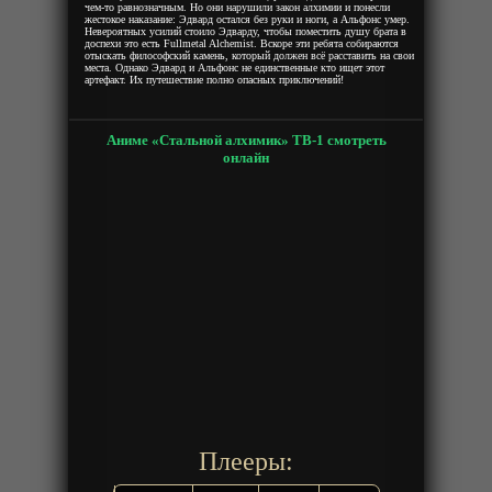
чем-то равнозначным. Но они нарушили закон алхимии и понесли
жестокое наказание: Эдвард остался без руки и ноги, а Альфонс умер.
Невероятных усилий стоило Эдварду, чтобы поместить душу брата в
доспехи это есть Fullmetal Alchemist. Вскоре эти ребята собираются
отыскать философский камень, который должен всё расставить на свои
места. Однако Эдвард и Альфонс не единственные кто ищет этот
артефакт. Их путешествие полно опасных приключений!
Аниме «Стальной алхимик» ТВ-1 смотреть
онлайн
Плееры: