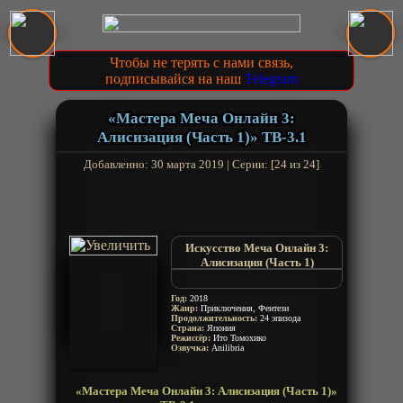
Чтобы не терять с нами связь,
подписывайся на наш
Telegram
«Мастера Меча Онлайн 3:
Алисизация (Часть 1)» ТВ-3.1
Добавленно: 30 марта 2019 | Серии: [24 из 24]
Искусство Меча Онлайн 3:
Алисизация (Часть 1)
САО 3.1
Sword Art Online: Alicization 3rd
Год:
2018
Season
Жанр:
Приключения, Фентези
Продолжительность:
SAO 3.1
24 эпизода
Страна:
Япония
Режиссёр:
Ито Томохико
Озвучка:
Anilibria
«Мастера Меча Онлайн 3: Алисизация (Часть 1)»