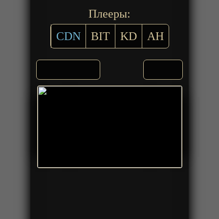
Плееры:
CDN
BIT
KD
AH