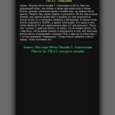
ТВ-3.1 - описание
Аниме - Мастера Меча Онлайн 3: Алисизация (САО 3). Наш без
удержанный игрок, чья любовь к играм при выше всего в жизни
Казуто, проведя длительное время в онлайн игре, где правила были
просты: Умереть там, значит умереть в реальности. Не без чуда и капли
везения, ему удается пройти игру и вырвать из оков психопата не
только Асуну, но и остальных запертых в ней игроков. В новом сезоне
Казуто устроился в "RATH", в проект Алисизация. Его задача в том,
чтобы провести 10 лет в виртуальном мире за 3 дня реального. После
этих "долгих" 3 дней для Казуто, он понял, что не помнит ничего, что
с ним было. Но не время унывать и погружаться в себя, ему поручают
новую работу, возвращение к истокам САО, в мир где он начал игру с
1 lvl под названием "Андерворлд". Теперь Казуто придется учиться
заново, чтобы вспомнить все.
Аниме «Мастера Меча Онлайн 3: Алисизация
(Часть 1)» ТВ-3.1 смотреть онлайн