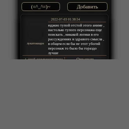
(=^_^=)~
2022-07-03 01:38:54
юджио тупой отстой этого аниме ,
настолько тупого персонажа еще
поискать , никакой логики в его
рассуждениях и здравого смысла ,
в общем если бы не этот убогий
лукатокиари
персонаж то было бы гораздо
лучше
+
ещё комментарии
Ответить
2021-10-31 09:06:18
Концовка отстой
Эмиль
Ответить
2020-09-28 02:19:46
Фэнтези Стар Онлайн по больше
жанра игры, реальной реальности,
попаданцы спс )
Миша