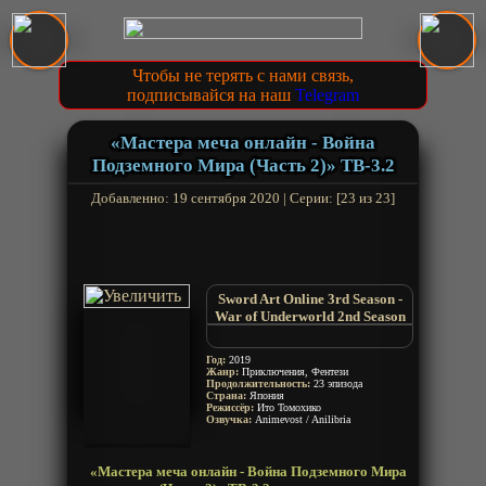
Чтобы не терять с нами связь,
подписывайся на наш
Telegram
«Мастера меча онлайн - Война
Подземного Мира (Часть 2)» ТВ-3.2
Добавленно: 19 сентября 2020 | Серии: [23 из 23]
Sword Art Online 3rd Season -
War of Underworld 2nd Season
SAO 3
САО 3
Год:
2019
Мастера Меча Онлайн:
Жанр:
Приключения, Фентези
Продолжительность:
Алисизация - Война в Подмирье
23 эпизода
Страна:
Япония
2
Режиссёр:
Ито Томохико
SAO Alicization 3rd Season
Озвучка:
Animevost / Anilibria
Sword Art Online 3 3rd Season
Искусство Меча Онлайн:
«Мастера меча онлайн - Война Подземного Мира
Алисизация - Война в Подмирье