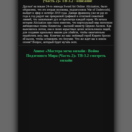
(Часть 2)» ТВ-3.2 - описание
2
Друзья! на показе 24-го эпизода Sword Art Online: Alicization, было
объявлено, что его вторая половина, подзаголовок War of Underworld,
выйдет в эфир в октябре 2019 года. Данная франшиза уже не раз из
года в год радует нас прекрасной графикой и отличной сюжетной
линией, что захватывает дух от просмотра каждой серии. Из начала
истории Alicization нам стало известно, что виртуальный мир поглотили
амбициозные планы Квинеллы - высший министр Церкви Аксиом. Как
выяснилось потом, она в своих корыстных целях использовала людей,
для создания идеальных машин для убийств, чтобы окончательно
поработить весь мир. Конечно же наш любимый герой Кирито бросил
ей вызов, чтобы остановить это безумие. Что же ждет нас в новом
сезоне? Вопрос, который будет мучать всех.
Аниме «Мастера меча онлайн - Война
Подземного Мира (Часть 2)» ТВ-3.2 смотреть
онлайн