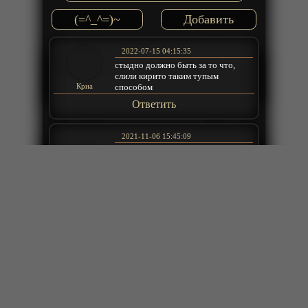
(=^_^=)~
2022-07-15 04:15:35
стыдно должно быть за то что,
слили кирито таким тупым
способом
Криа
Ответить
2021-11-06 15:45:09
Вот решил пересмотреть все
заново и понимаю что первые 2
сезона получились отлично, а вот
третий так себе, похоже что САО
Jake Maxvel
уже не тот
+
ещё комментарии
Ответить
2021-09-02 19:55:53
Когда выйдет новый сезон скажите
пожалуйста <3
Hizomi19hiz
+
ещё комментарии
Ответить