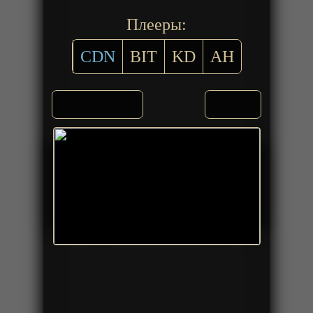
Плееры:
CDN
BIT
KD
AH