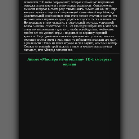
технология "Полного погружения", которая с помощью нейрошлема
погружала пользователя в виртуальную реальность. Одновременно
выходит и первая в своем роде VRMMORPG "Sword Art Online", игра
которая переносит игрока в потрясающий фэнтезийный мир Айнкрад.
Отличительной особенностью игры стало полное отсутствие магии, что
не помешало в первый же день продать все десять тысяч экземпляров.
Но вошедшие в игру оказались в смертельной ловушке, устроенной
Каяба Акихико, создателем SAO. Все кто надел нейрошлем в этот день
стали его заложниками и для того, чтобы освободиться, необходимо
пройти все сто уровней игры и подняться на вершину парящей
крепости. Еще одной немаловажной деталью стало условие, что если
персонаж игрока умрет в этом мире, то нейрошлем поджарит его мозги
в реальности. Одним из таких игроков и стал Кирито, опытный геймер.
Сможет ли главный герой выжить в мире, в котором всегда мечтал
оказаться, или Айнкрад поглотит его?
Аниме «Мастера меча онлайн» ТВ-1 смотреть
онлайн