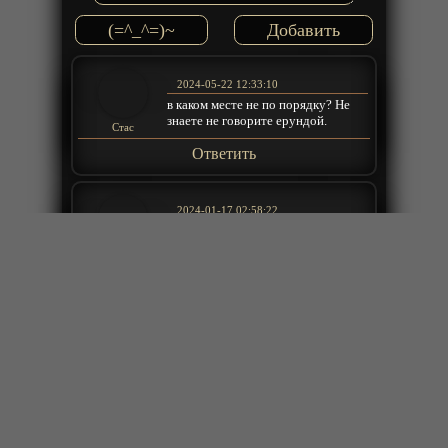
(=^_^=)~
2024-05-22 12:33:10
в каком месте не по порядку? Не
знаете не говорите ерундой.
Стас
Ответить
2024-01-17 02:58:22
серии поставте по порядку
разбросали смотреть не удобно
Николай
Ответить
2022-07-08 23:50:37
админы вы достали срекламой
вырубите ее при смене озвучки или
изменениии качества
Константин
+
ещё комментарии
Ответить