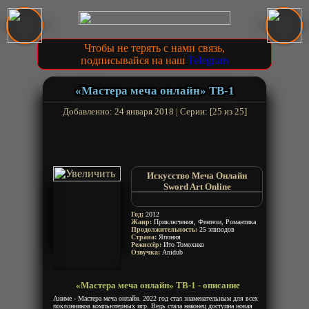
Чтобы не терять с нами связь,
подписывайся на наш
Telegram
«Мастера меча онлайн» ТВ-1
Добавленно: 24 января 2018 | Серии: [25 из 25]
Искусство Меча Онлайн
Sword Art Online
SAO
Год:
2012
Жанр:
Приключения, Фентези, Романтика
Продолжительность:
25 эпизодов
Страна:
Япония
Режиссёр:
Ито Томохико
Озвучка:
Anidub
«Мастера меча онлайн» ТВ-1 - описание
Аниме - Мастера меча онлайн. 2022 год стал знаменательным для всех
поклонников компьютерных игр. Ведь стала наконец доступна новая