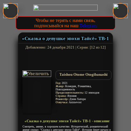
Чтобы не терять с нами связь,
подписывайся на наш
Telegram
«Сказка о девушке эпохи Тайсё» ТВ-1
Добавленно: 24 декабря 2021 | Серии: [12 из 12]
Taishou Otome Otogibanashi
Год:
2021
Жанр:
Комедия, Романтика,
Повседневность
Продолжительность:
12 эпизодов
Страна:
Япония
Режиссёр:
Дзюн Хатори
Озвучка:
Animevost
«Сказка о девушке эпохи Тайсё» ТВ-1 - описание
Смотреть, аниме, в хорошем качестве. Исторический, романтический
аниме сериал: "Сказка о девушке эпохи Тайсё". История берет начало в