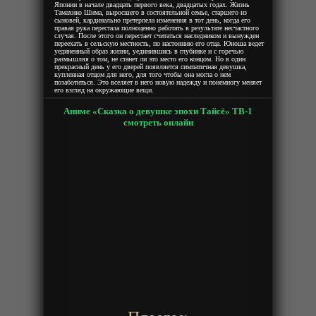
Японии в начале двадцать первого века, двадцатых годах. Жизнь
Тамахико Шима, выросшего в состоятельной семье, старшего из
сыновей, кардинально претерпела изменения в тот день, когда его
правая рука перестала полноценно работать в результате несчастного
случая. После этого он перестает считаться наследником и вынужден
переехать в сельскую местность, по настоянию его отца. Юноша ведет
уединенный образ жизни, уединившись в глубинке и с горечью
размышляя о том, не станет ли это место его концом. Но в один
прекрасный день у его дверей появляется симпатичная девушка,
купленная отцом для него, для того чтобы она могла о нем
позаботиться. Это вселяет в него новую надежду и понемногу меняет
его взгляд на окружающие вещи.
Аниме «Сказка о девушке эпохи Тайсё» ТВ-1
смотреть онлайн