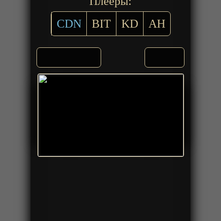
Плееры:
CDN
BIT
KD
AH