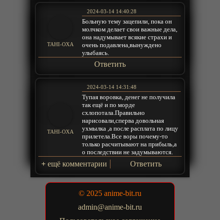
2024-03-14 14:40:28
Больную тему зацепили, пока он
молчком делает свои важные дела,
она надумывает всякие страхи и
очень подавлена,вынуждено
TAHI-OXA
улыбаясь.
Ответить
2024-03-14 14:31:48
Тупая воровка, денег не получила
так ещё и по морде
схлопотала.Правильно
нарисовали,сперва довольная
ухмылка ,а после расплата по лицу
TAHI-OXA
прилетела.Все воры почему-то
только расчитывают на прибыль,а
о последствии не задумываются.
+
ещё комментарии
Ответить
© 2025 anime-bit.ru
admin@anime-bit.ru