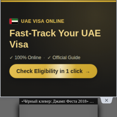
Список аниме 2018 года
Чтобы не терять с нами связь,
подписывайся на наш
Telegram
«Чёрный клевер: Спецвыпуски» ОВА-1
OVA
Серии: [15 из 15]
Рейтинг: 3 из 5
«Чёрный клевер: Джамп Феста 2018» ОВА-1