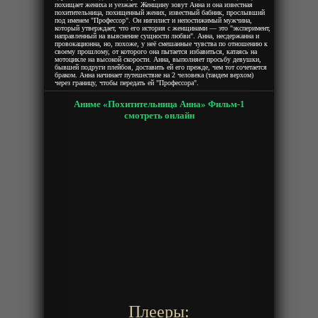
похищает жениха и уезжает. Женщину зовут Анна и она известная
похитительница, похищенный жених, известный бабник, прослывший
под именем "Профессор". Он нигилист и непостижимый мужчина,
который утверждает, что его история с женщинами — это "эксперимент,
направленный на выяснение сущности любви". Анна, несдержанна и
провокационна, но, похоже, у неё смешанные чувства по отношению к
своему прошлому, от которого она пытается избавиться, катаясь на
мотоцикле на высокой скорости. Анна, выполняет просьбу девушки,
бывшей подруги плейбоя, доставить ей его прежде, чем тот сочетается
браком. Анна начинает путешествие на 2 человека (тандем верхом)
через границу, чтобы передать ей "Профессора".
Аниме «Похитительница Анна» Фильм-1
смотреть онлайн
Плееры: