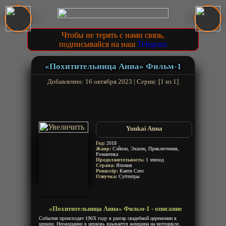
Чтобы не терять с нами связь,
подписывайся на наш
Telegram
«Похитительница Анна» Фильм-1
Добавленно: 16 октября 2023 | Серии: [1 из 1]
Yuukai Anna
Год:
2018
Жанр:
Сэйнэн, Экшен, Приключения,
Романтика
Продолжительность:
1 эпизод
Страна:
Япония
Режиссёр:
Каити Сато
Озвучка:
Субтитры
«Похитительница Анна» Фильм-1 - описание
События происходят 196X году в разгар свадебной церемонии в
церкви. Неожиданно в церковь врывается женщина на мотоцикле,