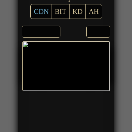
CDN
BIT
KD
AH