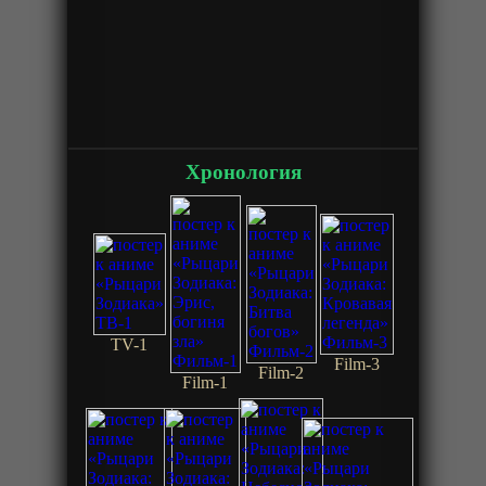
Хронология
TV-1
Film-3
Film-2
Film-1