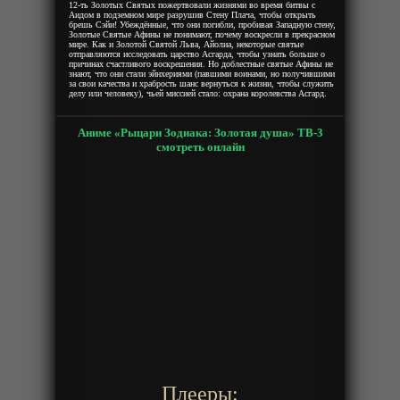
12-ть Золотых Святых пожертвовали жизнями во время битвы с
Аидом в подземном мире разрушив Стену Плача, чтобы открыть
брешь Сэйи! Убеждённые, что они погибли, пробивая Западную стену,
Золотые Святые Афины не понимают, почему воскресли в прекрасном
мире. Как и Золотой Святой Льва, Айолиа, некоторые святые
отправляются исследовать царство Асгарда, чтобы узнать больше о
причинах счастливого воскрешения. Но доблестные святые Афины не
знают, что они стали эйнхериями (павшими воинами, но получившими
за свои качества и храбрость шанс вернуться к жизни, чтобы служить
делу или человеку), чьей миссией стало: охрана королевства Асгард.
Аниме «Рыцари Зодиака: Золотая душа» ТВ-3
смотреть онлайн
Плееры: