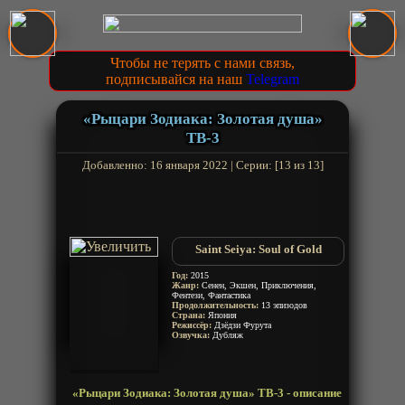
Чтобы не терять с нами связь,
подписывайся на наш
Telegram
«Рыцари Зодиака: Золотая душа»
ТВ-3
Добавленно: 16 января 2022 | Серии: [13 из 13]
Saint Seiya: Soul of Gold
Год:
2015
Жанр:
Сенен, Экшен, Приключения,
Фентези, Фантастика
Продолжительность:
13 эпизодов
Страна:
Япония
Режиссёр:
Дзёдзи Фурута
Озвучка:
Дубляж
«Рыцари Зодиака: Золотая душа» ТВ-3 - описание