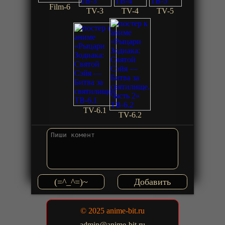
Film-6
TV-3
TV-4
TV-5
TV-6.1
TV-6.2
(=^_^=)~
© 2025 anime-bit.ru
admin@anime-bit.ru