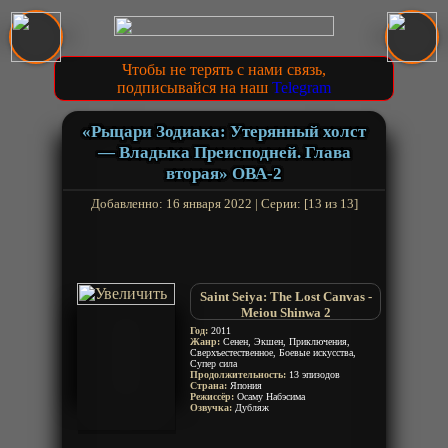
Чтобы не терять с нами связь,
подписывайся на наш
Telegram
«Рыцари Зодиака: Утерянный холст
— Владыка Преисподней. Глава
вторая» ОВА-2
Добавленно: 16 января 2022 | Серии: [13 из 13]
Saint Seiya: The Lost Canvas -
Meiou Shinwa 2
Год:
2011
Жанр:
Сенен, Экшен, Приключения,
Сверхъестественное, Боевые искусства,
Супер сила
Продолжительность:
13 эпизодов
Страна:
Япония
Режиссёр:
Осаму Набэсима
Озвучка:
Дубляж