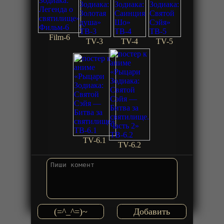
Film-6
TV-3
TV-4
TV-5
TV-6.1
TV-6.2
(=^_^=)~