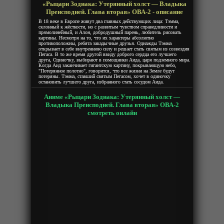
«Рыцари Зодиака: Утерянный холст — Владыка
Преисподней. Глава вторая» ОВА-2 - описание
В 18 веке в Европе живут два главных действующих лица: Тэмма,
склонный к жёсткости, но с развитым чувством справедливости и
прямолинейный, и Алон, добродушный парень, любитель рисовать
картины. Несмотря на то, что их характеры абсолютно
противоположны, ребята закадычные друзья. Однажды Тэмма
открывает в себе внутреннюю силу и решает стать святым из созвездия
Пегаса. В то же время другой ввиду доброго сердца его лучшего
друга, Одиночку, выбирают в помощники Аида, царя подземного мира.
Когда Аид заканчивает гигантскую картину, покрывающую небо,
"Потерянное полотно", говорится, что все жизни на Земле будут
потеряны. Тэмма, ставший святым Пегасом, хочет в одиночку
остановить лучшего друга, избранного стать сосудом Аида.
Аниме «Рыцари Зодиака: Утерянный холст —
Владыка Преисподней. Глава вторая» ОВА-2
смотреть онлайн