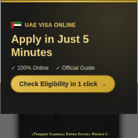
Чтобы не терять с нами связь,
подписывайся на наш
Telegram
«Рыцари Зодиака: Битва богов»
Фильм-2
Добавленно: 16 января 2022 | Серии: [1 из 1]
Saint Seiya: Kamigami no Atsuki
Tatakai
Год:
1988
Жанр:
Сенен, Приключения, Фантастика
Продолжительность:
1 эпизод
Страна:
Япония
Режиссёр:
Сигэясу Ямаути
Озвучка:
Дубляж
«Рыцари Зодиака: Битва богов» Фильм-2 -