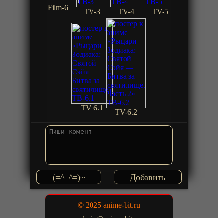
Film-6
TV-3
TV-4
TV-5
TV-6.1
TV-6.2
(=^_^=)~
© 2025 anime-bit.ru