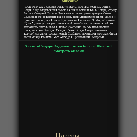
описание
После того как в Сибири обнаруживается пропажа ледника, богиня
Саори Кидо отправляется вместе с Сэйя и остальными в Асгард, страну
богов в Северной Европе. Здесь она встречает реинкарнацию Одина,
Долбара и его божественных воинов, замысливших завоевать Землю и
сразиться насмерть с Сэйя и Бронзовыми Святыми. Долбар обладатель
Щита Аудиенции, сверхъестественной способности, позволяющей ему
отправлять противников в другое измерение, но ему противостоит
Сэйя, носящий Золотую Святую Ткань. Когда Саори становится
жертвой ловушки, расставленной Долбаром, начинается жестокая битва
богов между Воинами Бога Асгарда и Бронзовыми Рыцарями.
Аниме «Рыцари Зодиака: Битва богов» Фильм-2
смотреть онлайн
Плееры: