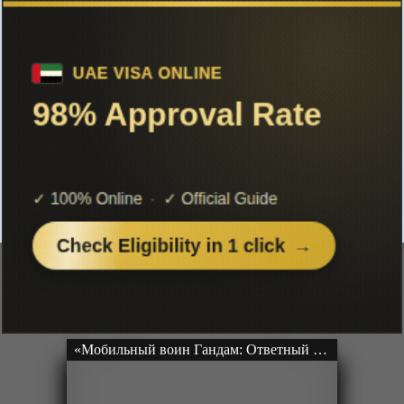
Список аниме 1988 года
Чтобы не терять с нами связь,
подписывайся на наш
Telegram
«Легенда о героях Галактики» ОВА-1
OVA
Серии: [110 из 110]
Рейтинг: 5 из 5
«Мобильный воин Гандам: Ответный удар Чара» Фильм-1