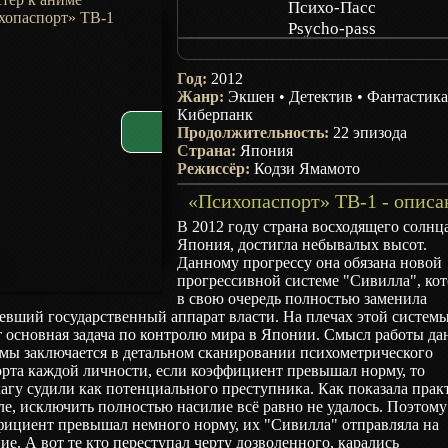
Психо-Пасс
Psycho-pass
Психо Паспорт
ПсихоПасс
Год:
2012
Жанр:
Экшен
•
Детектив
•
Фантастик
Киберпанк
Продолжительность:
22 эпизода
Страна:
Япония
Режиссёр:
Кодзи Ямамото
«Психопаспорт» ТВ-1 - описа
В 2012 году страна восходящего солнц
Япония, достигла небывалых высот.
Данному прогрессу она обязана новой
прогрессивной системе "Сивилла", кот
в свою очередь полностью заменила
евший государственный аппарат власти. На плечах этой систем
т основная задача по контролю мира в Японии. Смысл работы да
емы заключается в детальном сканировании психометрического
орта каждой личности, если коэффициент превышал норму, то
агу судили как потенциального преступника. Как показала прак
ле, исключить полностью насилие всё равно не удалось. Поэтому
фициент превышал немного норму, их "Сивилла" отправляла на
ие. А вот те кто переступал черту дозволенного, карались