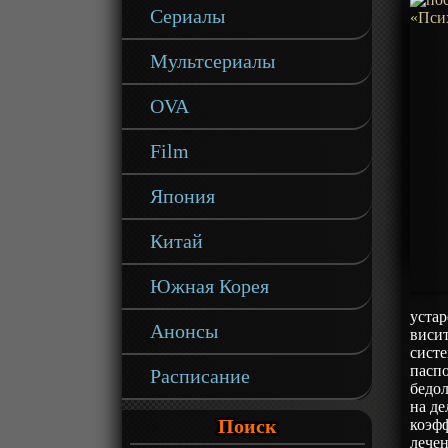
Сериалы
Мультсериалы
OVA
Film
Япония
Китай
Южная Корея
устар
Анонсы
виси
сист
пасп
Расписание
бедол
на де
Поиск
коэф
лечен