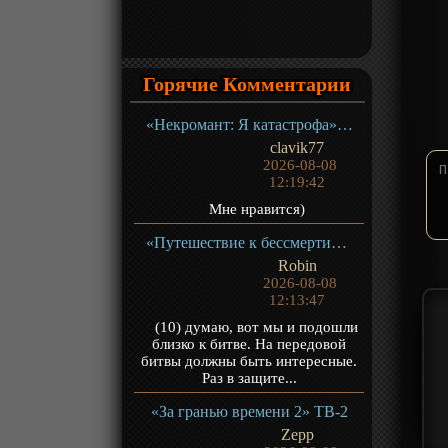
Горячие Комментарии
«Некромант: Я катастрофа» ТВ-1
clavik77
2026-08-08
12:19:42
Мне нравится)
«Путешествие к бессмертию 5» ТВ-5
Robin
2026-08-08
12:13:47
(10) думаю, вот мы и подошли
близко к битве. На передовой
битвы должны быть интересные.
Раз в защите...
«За гранью времени 2» ТВ-2
Zepp