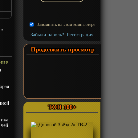
Запомнить на этом компьютере
а
•
Забыли пароль?
Регистрация
Продолжить просмотр
ние
а
орая
ы
нной
ТОП 100+
тика
 чей