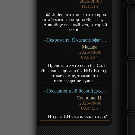
2026-08-08
11:12:16
@Linder, это тип - что то вроде
китайского господина Вельзевула.
А вообще веселый чел, который
все в...
«Некромант: Я катастрофа» ТВ-1
Мадара
2026-08-08
09:58:44
Представте что если бы Соло
Левелинг сделали бы ИИ? Вот тут
тоже самое, только это
произведение лучш...
«Несравненный боевой дух 2» ТВ-2
Сосновка Ц.
2026-08-08
09:44:55
И тут в ИИ скатилось что ли?