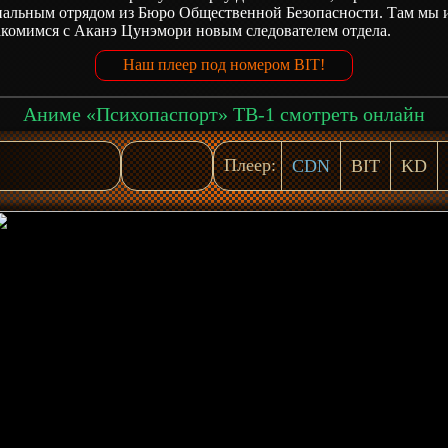
иальным отрядом из Бюро Общественной Безопасности. Там мы 
акомимся с Аканэ Цунэмори новым следователем отдела.
Наш плеер под номером BIT!
Аниме «Психопаспорт» ТВ-1 смотреть онлайн
Плеер:
CDN
BIT
KD