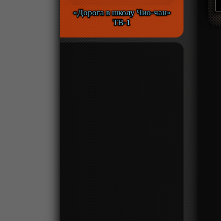
«Дорога в школу Чио-чан»
ТВ-1