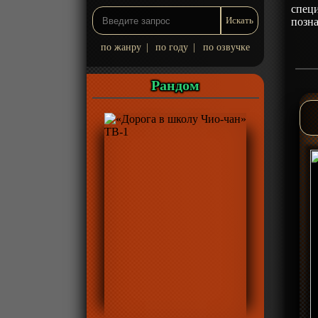
спец
позн
по жанру
|
по году
|
по озвучке
Рандом