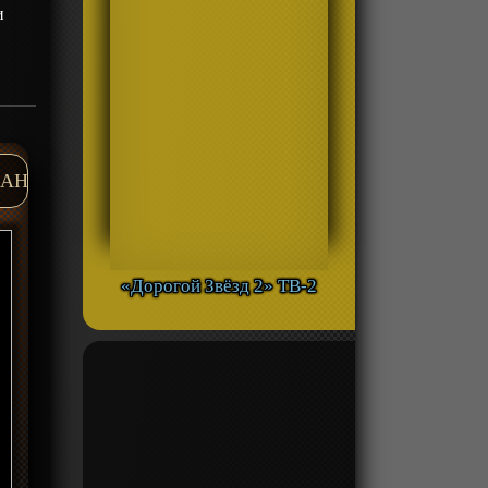
и
AH
«Дорогой Звёзд 2» ТВ-2