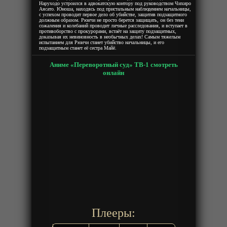
Наруходо устроился в адвокатскую контору под руководством Чихиро
Аясато. Юноша, находясь под пристальным наблюдением начальницы,
с успехом проводит первое дело об убийстве, защитив подзащитного
должным образом. Рюичи не просто берется защищать, он без тени
сожаления и колебаний проводит личные расследования, и вступает в
противоборство с прокурорами, встаёт на защиту подзащитных,
доказывая их невиновность в необычных делах! Самым тяжелым
испытанием для Рюичи станет убийство начальницы, и его
подзащитным станет её сестра Майё.
Аниме «Переворотный суд» ТВ-1 смотреть
онлайн
Плееры: