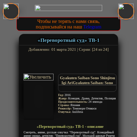
Чтобы не терять с нами связь,
подписывайся на наш
Telegram
«Переворотный суд» ТВ-1
Добавленно: 01 марта 2021 | Серии: [24 из 24]
Gyakuten Saiban Sono Shinjitsu
Igi AriGyakuten Saiban: Sono
"Shinjitsu" Igi Ari!
Первоклассный адвокат
Год:
2016
Phoenix Wright: Ace Attorney
Жанр:
Комедия, Драма, Детектив, Полиция
Продолжительность:
24 эпизода
Страна:
Япония
Режиссёр:
Томонори Отикоси
Озвучка:
Anilibria
«Переворотный суд» ТВ-1 - описание
Смотреть, аниме, русская озвучка: "Переворотный суд". Комедийный
аниме сериал, детектив: "Переворотный суд". Молодой адвокат Рюичи