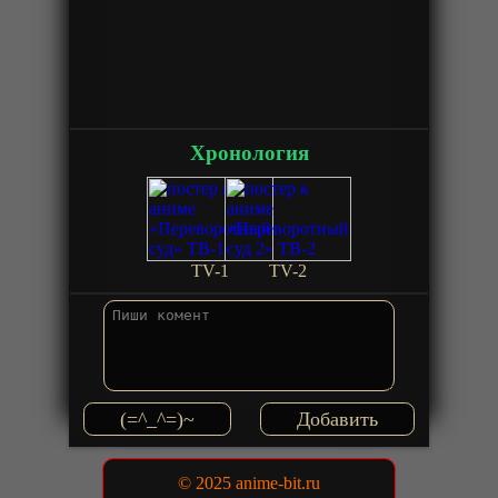
Хронология
TV-1
TV-2
(=^_^=)~
© 2025 anime-bit.ru