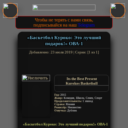
Чтобы не терять с нами связь,
подписывайся на наш
Telegram
«Баскетбол Куроко: Это лучший
подарок!» ОВА-1
Добавленно: 23 июля 2019 | Серии: [1 из 1]
Its the Best Present
Kurokos Basketball
Kuroko no Basket: Saikou no
Present Desu
Год:
2015
Жанр:
Комедия, Школа, Сенен, Спорт
Продолжительность:
1 эпизод
Страна:
Япония
Режиссёр:
Неизвестно
Озвучка:
Дубляж
«Баскетбол Куроко: Это лучший подарок!» ОВА-1