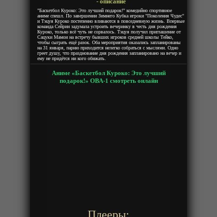
- описание
"Баскетбол Куроко: Это лучший подарок!" комедийно спортивное
аниме спешл. По завершении Зимнего Кубка игроки "Поколения Чудес"
и Тэцуя Куроко постепенно вливаются в повседневную жизнь. Впервые
команда Сейрин задумала устроить вечеринку в честь дня рождения
Куроко, только всё чуть не сорвалось. Тэцуя получил приглашение от
Сацуки Мамои на встречу бывших игроков средней школы Тейко,
чтобы сыграть ещё разок. Оба мероприятия оказались запланированы
на 31 января, парню приходится нелегко собраться с мыслями. Одно
греет душу, что празднование дня рождения запланировано на вечер и
ему не придётся ни кого обижать.
Аниме «Баскетбол Куроко: Это лучший
подарок!» ОВА-1 смотреть онлайн
Плееры: