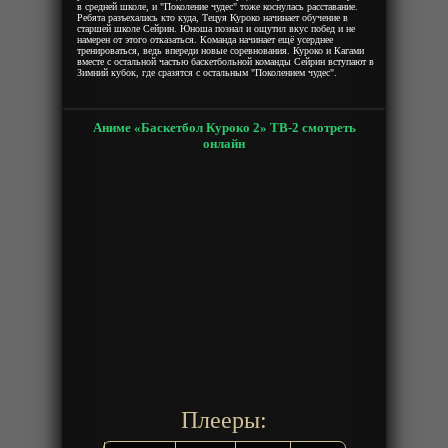
в средней школе, и "Поколение чудес" тоже коснулась расставание.
Ребята разъехались кто куда, Тецуя Куроко начинает обучение в
старшей школе Сейрин. Юноша познал и ощутил вкус побед и не
намерен от этого отказаться. Команда начинает ещё усерднее
тренироваться, ведь впереди новые соревнования. Куроко и Кагами
вместе с остальной частью баскетбольной команды Сейрин вступают в
Зимний кубок, где сразятся с остальным "Поколением чудес".
Аниме «Баскетбол Куроко 2» ТВ-2 смотреть
онлайн
Плееры: