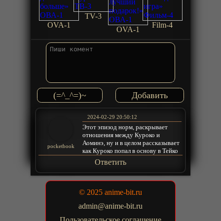
TV-3
OVA-1
Film-4
OVA-1
(=^_^=)~
2024-02-29 20:50:12
Этот эпизод норм, раскрывает
отношения между Куроко и
Аоминэ, ну и в целом рассказывает
pocketbook
как Куроко попал в основу в Тейко
Ответить
© 2025 anime-bit.ru
admin@anime-bit.ru
Пользовательское соглашение