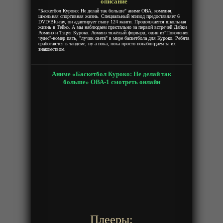
описание
"Баскетбол Куроко: Не делай так больше" аниме ОВА, комедия,
школьная спортивная жизнь. Специальный эпизод предоставляет 6
DVD/Blu-ray, он адаптирует главу 124 манги. Продолжается школьная
жизнь в Тейко. А мы наблюдаем пристально за первой встречей Дайки
Аоминэ и Тэцуя Куроко. Аоминэ тяжёлый форвард, один из"Поколения
чудес"-номер пять, "лучик света" в мире баскетбола для Куроко. Ребята
сработаются в тандеме, ну а пока, пока просто понаблюдаем за их
знакомством.
Аниме «Баскетбол Куроко: Не делай так
больше» ОВА-1 смотреть онлайн
Плееры: