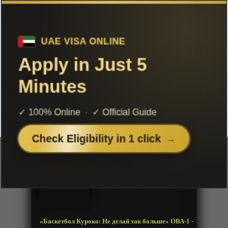
Чтобы не терять с нами связь,
подписывайся на наш
Telegram
«Баскетбол Куроко: Не делай так
больше» ОВА-1
Добавленно: 23 июля 2019 | Серии: [1 из 1]
Kuroko no Basket: Mou Ikkai
Yarimasen ka
Год:
2014
Жанр:
Комедия, Школа, Сенен, Спорт
Продолжительность:
1 эпизод
Страна:
Япония
Режиссёр:
Сюнсукэ Тада
Озвучка:
Дубляж
«Баскетбол Куроко: Не делай так больше» ОВА-1 -