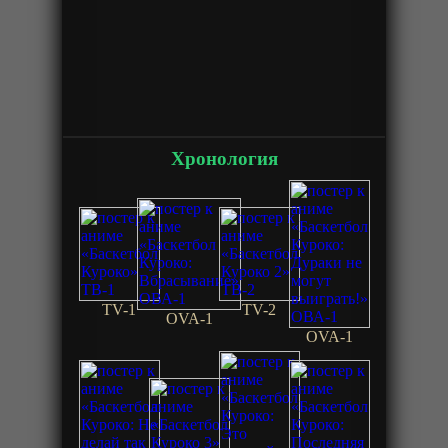
Хронология
TV-1
TV-2
OVA-1
OVA-1