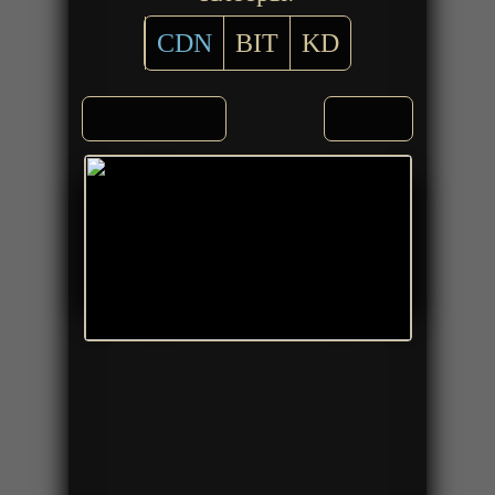
CDN
BIT
KD