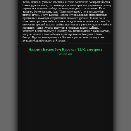
Тейко, привели учебное заведение к славе достаточно за короткий срок.
Самое удивительное, что команда в течение трёх лет удерживала пальму
первенства, одержав победы на международных состязаниях. Пять
человек, более известны как "Поколение чудес", но в команде был
шестой игрок, Тецуя Куроко. Парень с уникальными способностями
признанный командой спортсменом высокого уровня. Только по не
понятным причинам избегал славы, предпочитая оставаться в тени. По
окончании средней школы, ребята поступили в разные старшие учебные
заведения. Тецуя Куроко поступил в старшую школу Сейрин, и
записался в баскетбольную команду, там познакомился с Тайга Кагами,
импульсивным и многообещающим игроком из Америки. Очень
быстро Куроко заинтересовался Кагами и решил помочь ему стать
лучшим баскетболистом в Японии.
Аниме «Баскетбол Куроко» ТВ-1 смотреть
онлайн