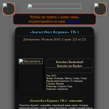
Чтобы не терять с нами связь,
подписывайся на наш
Telegram
«Баскетбол Куроко» ТВ-1
Добавленно: 08 июля 2020 | Серии: [25 из 25]
Kurokos Basketball
Kuroko no Basket
Kuroko no Basuke
Баскетбол, в который играет
Год:
2012
Куроко
Жанр:
Комедия, Школа, Сенен, Спорт
Продолжительность:
25 эпизодов
Страна:
Япония
Режиссёр:
Сюнсукэ Тада
Озвучка:
Animevost
«Баскетбол Куроко» ТВ-1 - описание
"Баскетбол Куроко", комедийно спортивный аниме сериал. Команда
любителей корзины и мяча, а иначе баскетбола, ученики средней школы