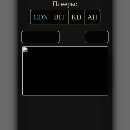
Плееры:
CDN
BIT
KD
AH