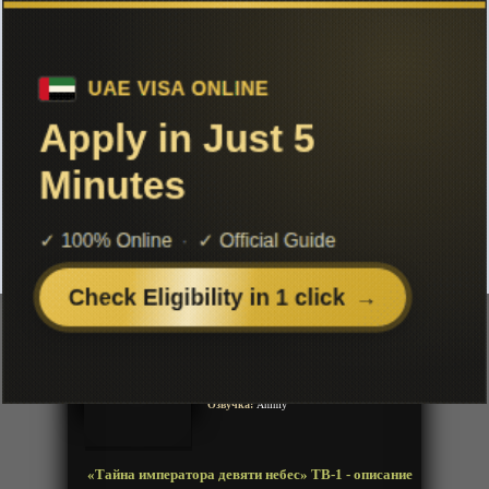
Чтобы не терять с нами связь,
подписывайся на наш
Telegram
«Тайна императора девяти небес»
ТВ-1
Добавленно: 29 ноября 2022 | Серии: [40 из 40]
Jiutain Yuan Di Jue
Год:
2021
Жанр:
Фентези, Экшен, Приключения,
Боевые искусства, Романтика, Драма
Продолжительность:
40 эпизодов
Страна:
Китай
Режиссёр:
Неизвестно
Озвучка:
Animy
«Тайна императора девяти небес» ТВ-1 - описание