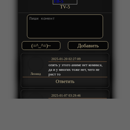
TV-5
(=^_^=)~
2025-01-20 02:27:09
опять у этого аниме нет комикса,
да и у многих тоже нет, чего не
рист то
Леонид
Ответить
2025-01-07 03:29:46
Это каак Россиское кио что обзоры
бэт комедиаа ... отмывают денгьги
на ИИ ... как эту дичь смотреть я хз
Виталий
Ответить