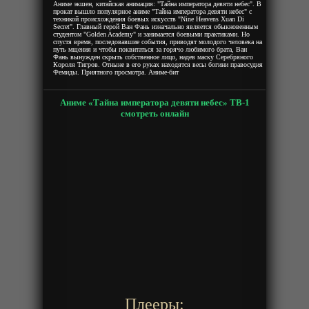
Аниме экшен, китайская анимация: "Тайна императора девяти небес". В
прокат вышло популярное аниме "Тайна императора девяти небес" с
техникой происхождения боевых искусств "Nine Heavens Xuan Di
Secret". Главный герой Ван Фань изначально является обыкновенным
студентом "Golden Academy" и занимается боевыми практиками. Но
спустя время, последовавшие события, приводят молодого человека на
путь мщения и чтобы поквитаться за горячо любимого брата, Ван
Фань вынужден скрыть собственное лицо, надев маску Серебряного
Короля Тигров. Отныне в его руках находятся весы богини правосудия
Фемиды. Приятного просмотра. Аниме-бит
Аниме «Тайна императора девяти небес» ТВ-1
смотреть онлайн
Плееры: