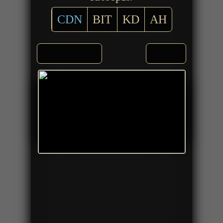
CDN
BIT
KD
AH