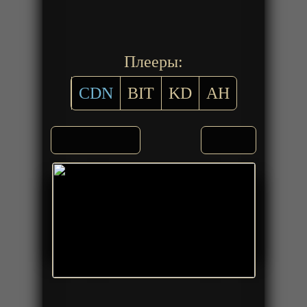
Плееры:
CDN
BIT
KD
AH