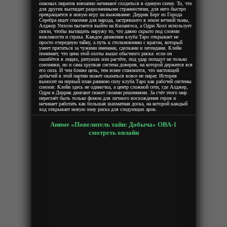
опасных пиратов внезапно начинают сходиться в единую схему. То, что
для других выглядит разрозненными странностями, для него быстро
превращается в новую игру на выживание: Деррик Берг из Города
Серебра ищет спасение для народа, застрявшего в земле вечной тьмы,
Алджер Уилсон пытается выйти на Килангоса, а Одри Холл использует
связи, чтобы вытащить наружу то, что давно скрыто под слоями
вежливости и страха. Каждое движение клуба Таро открывает не
просто очередную тайну, а путь к столкновению с врагом, который
умеет прятаться за чужими именами, сделками и легендами. Клейн
понимает, что цена этой охоты выше обычного риска: если он
ошибётся в людях, ритуалах или расчёте, под удар попадут не только
союзники, но и сама хрупкая система доверия, на которой держится вся
его сила. И чем ближе цель, тем яснее становится, что настоящей
добычей в этой партии может оказаться вовсе не пират. История
выносит на первый план раннюю силу клуба Таро как рабочей системы
союзов: Клейн здесь не одиночка, а центр сложной сети, где Алджер,
Одри и Деррик двигают сюжет своими решениями. За счёт этого мир
перестаёт быть только фоном для личного восхождения героя и
начинает работать как большая шахматная доска, на которой каждый
ход открывает новую зону риска для следующих арок.
Аниме «Повелитель тайн: Добыча» ОВА-1
смотреть онлайн