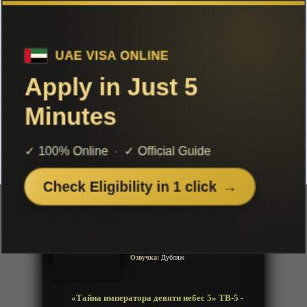
Чтобы не терять с нами связь,
подписывайся на наш
Telegram
«Тайна императора девяти небес 5»
ТВ-5
Добавленно: 17 декабря 2025 | Серии: [52 из 52]
Jiu Tian Xuan Di Jue 5th Season
The Success Of Empyrean Xuan
Emperor 5th Season
Год:
2023
Жанр:
Экшен, Приключения, Фентези,
Боевые искусства
Продолжительность:
52 эпизода
Страна:
Китай
Режиссёр:
Неизвестно
Озвучка:
Дубляж
«Тайна императора девяти небес 5» ТВ-5 -