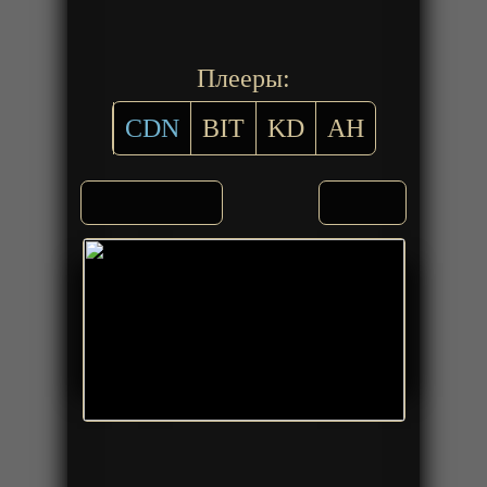
Плееры:
CDN
BIT
KD
AH