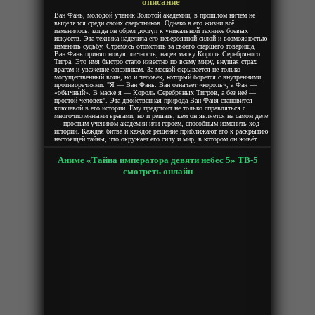
описание
Ван Фань, молодой ученик Золотой академии, в прошлом ничем не
выделялся среди своих сверстников. Однако в его жизни всё
изменилось, когда он обрел доступ к уникальной технике боевых
искусств. Эта техника наделила его невероятной силой и возможностью
изменить судьбу. Стремясь отомстить за своего старшего товарища,
Ван Фань принял новую личность, надев маску Короля Серебряного
Тигра. Это имя быстро стало известно по всему миру, внушая страх
врагам и уважение союзникам. За маской скрывается не только
могущественный воин, но и человек, который борется с внутренними
противоречиями. "Я — Ван Фань. Ван означает «король», а Фан —
«обычный». В маске я — Король Серебряных Тигров, а без неё —
простой человек". Эта двойственная природа Ван Фаня становится
ключевой в его истории. Ему предстоит не только справляться с
многочисленными врагами, но и решать, кем он является на самом деле
— простым учеником академии или героем, способным изменить ход
истории. Каждая битва и каждое решение приближают его к раскрытию
настоящей тайны, что окружает его силу и мир, в котором он живёт.
Аниме «Тайна императора девяти небес 5» ТВ-5
смотреть онлайн