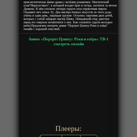
приключенческая аниме драма с нотками романтики. Мистический
клан"Неразлучных", в который входят брат и сестра, охотятся за мечом
Дракона. В нём согласно легенде скрыта сила управления миром.
Охраняет меч семья Лу. Два мастера боевых искусств из этого рода
убиты в один день, защищая оружие. Остались сиротами двое детей,
которых с собой забирает мастер Шиву. Обещавший отцу девочки
перед его смертью позаботится о них. Как сложится судьба молодых
ребят.Предлагаем смотреть аниме "Портрет Цзянху:Реки и озёра"
онлайн с хорошей озвучкой.
Аниме «Портрет Цзянху: Реки и озёра» ТВ-1
смотреть онлайн
Плееры: