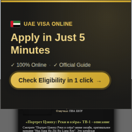
Чтобы не терять с нами связь,
подписывайся на наш
Telegram
«Портрет Цзянху: Реки и озёра» ТВ-1
Добавленно: 23 июня 2025 | Серии: [54 из 54]
Hua Jiang Hu Zhi Bu Liang Ren
Painting Rivers and Lakes
Портрет Цзянху: Стражники
Год:
2014
Жанр:
Боевые искусства, Романтика,
История, Драма, Приключения
Продолжительность:
54 эпизода
Страна:
Китай
Режиссёр:
Неизвестно
Озвучка:
ПВА ШОУ
«Портрет Цзянху: Реки и озёра» ТВ-1 - описание
Смотрите "Портрет Цзянху:Реки и озёра"-аниме онлайн, оригинальное
название "Hua Jiang Hu Zhi Bu Liang Ren". Это китайская