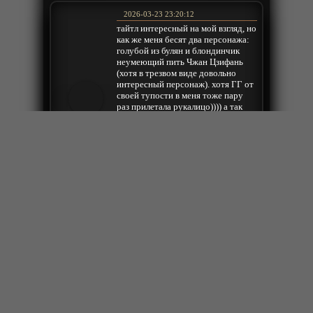
2026-03-23 23:20:12
тайтл интересный на мой взгляд, но
как же меня бесят два персонажа:
голубой из булян и блондинчик
неумеющий пить Чжан Цзифань
(хотя в трезвом виде довольно
интересный персонаж). хотя ГГ от
своей тупости в меня тоже пару
раз прилетала рукалицо)))) а так
прикольно. жаль тут нет всех серий
Freejack
из других сезонов, если есть у кого
ссылки на сайты где есть
"Туманные рыцари" и "Повелитель
духов" напишите хоть название
сайта (желательно на енг) где
можно ознакомиться с данными
произведениями
Ответить
2026-02-01 23:58:54
От рогатого лилипута я ожидал
эпичной битвы в конце, но ... Мне
жаль его, просто реально жаль,
несмотря на всю его скверность,
Сэр Зндрю
мстительность и отчаянную