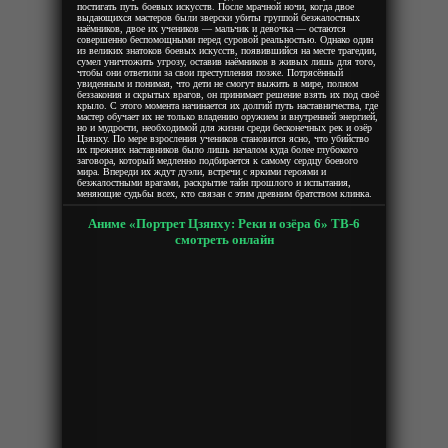
постигать путь боевых искусств. После мрачной ночи, когда двое
выдающихся мастеров были зверски убиты группой безжалостных
наёмников, двое их учеников — мальчик и девочка — остаются
совершенно беспомощными перед суровой реальностью. Однако один
из великих знатоков боевых искусств, появившийся на месте трагедии,
сумел уничтожить угрозу, оставив наёмников в живых лишь для того,
чтобы они ответили за свои преступления позже. Потрясённый
увиденным и понимая, что дети не смогут выжить в мире, полном
беззакония и скрытых врагов, он принимает решение взять их под своё
крыло. С этого момента начинается их долгий путь наставничества, где
мастер обучает их не только владению оружием и внутренней энергией,
но и мудрости, необходимой для жизни среди бесконечных рек и озёр
Цзянху. По мере взросления учеников становится ясно, что убийство
их прежних наставников было лишь началом куда более глубокого
заговора, который медленно подбирается к самому сердцу боевого
мира. Впереди их ждут дуэли, встречи с яркими героями и
безжалостными врагами, раскрытие тайн прошлого и испытания,
меняющие судьбы всех, кто связан с этим древним братством клинка.
Аниме «Портрет Цзянху: Реки и озёра 6» ТВ-6
смотреть онлайн