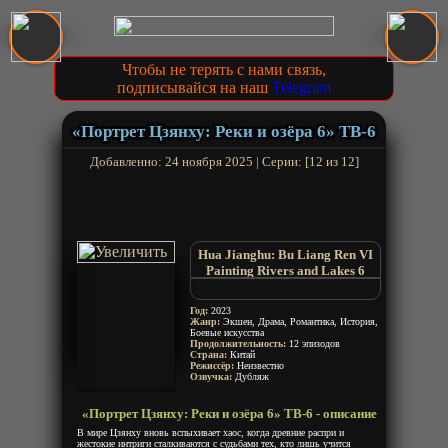
Чтобы не терять с нами связь,
подписывайся на наш
Telegram
«Портрет Цзянху: Реки и озёра 6» ТВ-6
Добавленно: 24 ноября 2025 | Серии: [12 из 12]
Hua Jianghu: Bu Liang Ren VI
Painting Rivers and Lakes 6
Hua Jiang Hu: Bu Liang Ren 6th
Season
Год:
2023
Жанр:
Экшен, Драма, Романтика, История,
Боевые искусства
Продолжительность:
12 эпизодов
Страна:
Китай
Режиссёр:
Неизвестно
Озвучка:
Дубляж
«Портрет Цзянху: Реки и озёра 6» ТВ-6 - описание
В мире Цзянху вновь вспыхивает хаос, когда древние распри и
жестокие интриги сталкиваются с судьбами тех, кто лишь учится