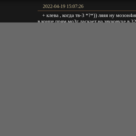
2022-04-19 15:07:26
+ клева , когда тв-3 *?*)) ляяя ну мозон4и
в конце прям мо3г ласкает на звуковухе в 3
бит на среднем предуселении 150 ом, в уш
San-Sey
сони от 3гц - 100кгц , перевод студийный л
класс - все молодцы *_=))
Ответить
2022-03-10 00:13:50
Оценка одидаема, 50% серии опенинг и
эндинг, в остальном выходит как
пятиминутки, при этом раз в неделю, от это
Иван
и разочарование. Графика как в NF3, сюжет
как от дошкольника,- вот вам и привет
андлей xD
Ответить
2021-12-16 20:57:16
спинер крутит интригу незабываемой