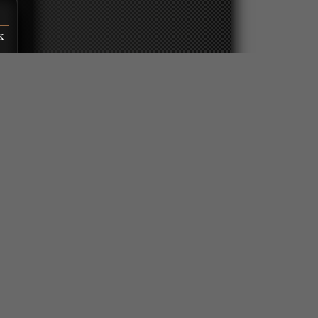
к
2
ах
я
го