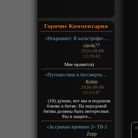
Горячие Комментарии
«Некромант: Я катастрофа» ТВ-1
clavik77
2026-08-08
12:19:42
Мне нравится)
«Путешествие к бессмертию 5» ТВ-5
Robin
2026-08-08
12:13:47
(10) думаю, вот мы и подошли
близко к битве. На передовой
битвы должны быть интересные.
Раз в защите...
«За гранью времени 2» ТВ-2
Zepp