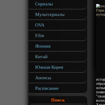
Сериалы
Мультсериалы
OVA
Film
Япония
Китай
Южная Корея
Анонсы
истор
образ
Расписание
ночь
появ
"своя
Поиск
воло
Хига