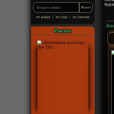
будущ
по жанру
|
по году
|
по озвучке
Рандом