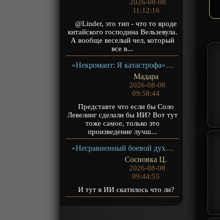
2026-08-08
11:12:16
@Linder, это тип - что то вроде
китайского господина Вельзевула.
А вообще веселый чел, который
все в...
«Некромант: Я катастрофа» ТВ-1
Мадара
2026-08-08
09:58:44
Представте что если бы Соло
Левелинг сделали бы ИИ? Вот тут
тоже самое, только это
произведение лучш...
«Несравненный боевой дух 2» ТВ-2
Сосновка Ц.
2026-08-08
09:44:55
И тут в ИИ скатилось что ли?