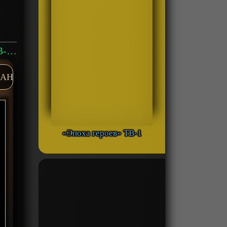
Аниме «Рисуя Горы и Озера: Ночное путешествие 2» ТВ-2 смотреть онлайн
AH
«Эпоха героев» ТВ-1