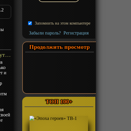
.2
Запомнить на этом компьютере
ны
Забыли пароль?
Регистрация
Продолжить просмотр
«Рисуя Горы и Озера: Ночное путешествие 2» ТВ-2 - описание
 в
ько
т и
р
итм
м
ТОП 100+
ая
своей
ие