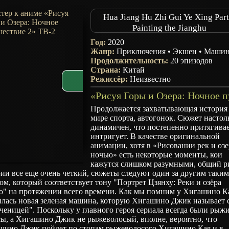
Hua Jiang Hu Zhi Gui Ye Xing Part
Painting the Jianghu
Год:
2020
Жанр:
Приключения
•
Экшен
•
Маши
Продолжительность:
20 эпизодов
Страна:
Китай
Режиссёр:
Неизвестно
Продолжается захватывающая история
мире спорта, автогонок. Сюжет настол
динамичен, что постепенно притягивае
интригует. В качестве оригинальной
анимации, хотя в «Рисовании рек и озе
ночью» есть некоторые моменты, кои
кажутся слишком разумными, общий р
ии все еще очень четкий, сюжеты следуют один за другим таки
ом, который соответствует тону "Портрет Цзянху: Реки и озёра
ю" на протяжении всего времени. Как мы помним у Хигашино К
илась новая зеленая машина, которую Хигашино Джик называет 
ченицей". Поскольку у главного героя сериала всегда были рыж
сы, а Хигашино Джик не рыжеволосый, вполне, вероятно, что
шино Джик пойдет по стопам рыжеволосого Хигашино Кая и в