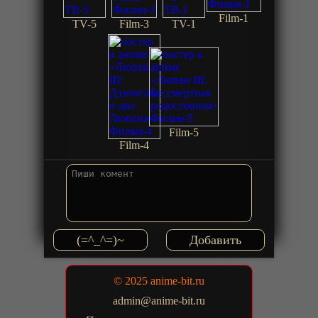
Film-1
TV-5
Film-3
TV-1
Film-5
Film-4
(=^_^=)~
© 2025 anime-bit.ru
admin@anime-bit.ru