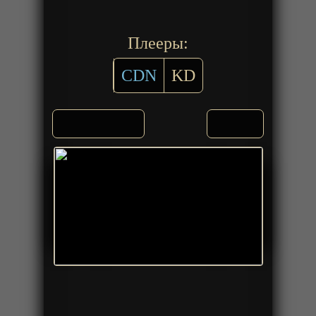
Плееры:
CDN
KD