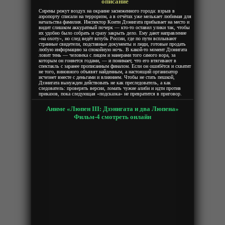
описание
Сирены режут воздух на окраине заснеженного города: взрыв в
аэропорту списали на терроризм, а в отчётах уже мелькает любимая для
начальства фамилия. Инспектор Коити Дзэнигата прибывает на место и
видит слишком аккуратный почерк — кто-то оставил улики так, чтобы
их удобно было собрать и сразу закрыть дело. Ему дают направление
«на охоту», но след ведёт вглубь России, где по пути всплывают
странные свидетели, подставные документы и люди, готовые продать
любую информацию за спокойную ночь. В какой-то момент Дзэнигата
ловит тень — человека с лицом и манерами того самого вора, за
которым он гоняется годами, — и понимает, что его втягивают в
спектакль с заранее прописанным финалом. Если он ошибётся и схватит
не того, виновного объявят найденным, а настоящий организатор
исчезнет вместе с деньгами и влиянием. Чтобы не стать пешкой,
Дзэнигата вынужден действовать не как преследователь, а как
следователь: проверять версии, ломать чужие алиби и идти против
приказов, пока следующая «подсказка» не превратится в приговор.
Аниме «Люпен III: Дзэнигата и два Люпена»
Фильм-4 смотреть онлайн