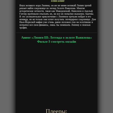
описание
Внук великого вора Люпена, он же не менее великий Люпен третий
решает найти сокровище из легенд Золото Вавилона. Многие
исторические личности, такие как Македонский, Наполеон и Адольф
Гитлер пробовали отыскать их, но все их попытки оказались тщетны.
В это увлекательное приключение с Люпеном третьим пойдет и его
команда, но не только они хотят получить легендарное сокровище. Дон
Нью-Йоркской мафии уже очень давно положил глаз на золотишко и
потратил все свои финансы, лишь бы помешать Люпену в поисках
трофея.
Аниме «Люпен III: Легенда о золоте Вавилона»
Фильм-3 смотреть онлайн
Плееры: