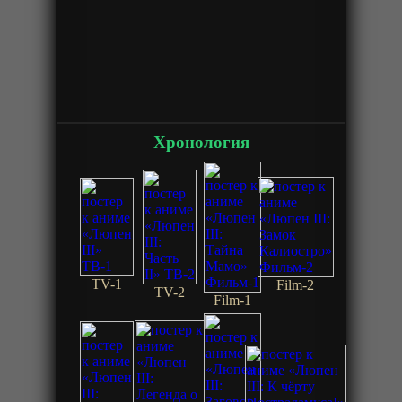
Хронология
TV-1
Film-2
TV-2
Film-1