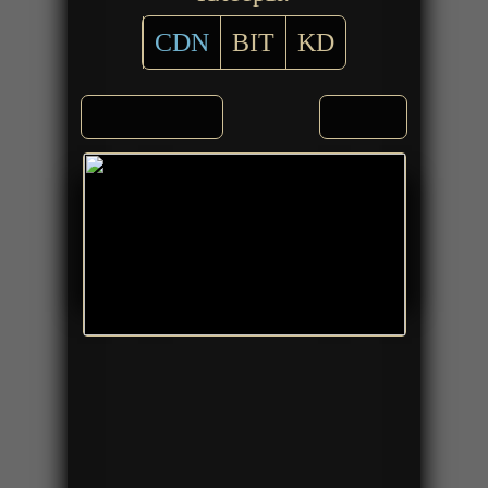
CDN
BIT
KD