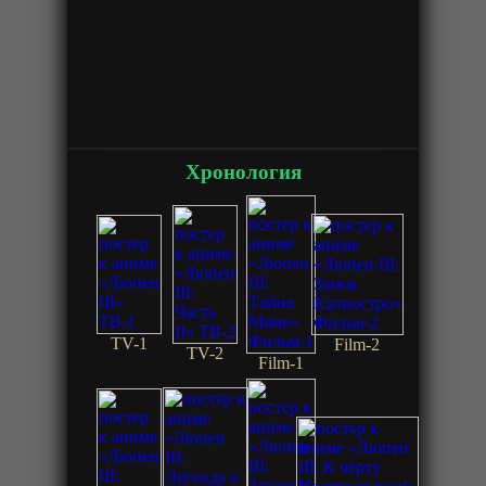
Хронология
TV-1
Film-2
TV-2
Film-1