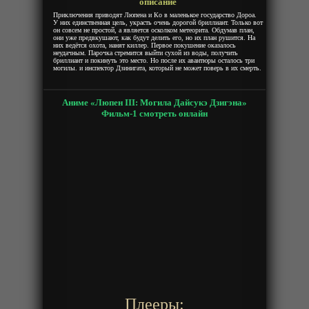
описание
Приключения приводят Люпена и Ко в маленькое государство Дороа.
У них единственная цель, украсть очень дорогой бриллиант. Только вот
он совсем не простой, а является осколком метеорита. Обдумав план,
они уже предвкушают, как будут делить его, но их план рушится. На
них ведётся охота, нанят киллер. Первое покушение оказалось
неудачным. Парочка стремится выйти сухой из воды, получить
бриллиант и покинуть это место. Но после их авантюры осталось три
могилы. и инспектор Дзинигата, который не может поверь в их смерть.
Аниме «Люпен III: Могила Дайсукэ Дзигэна»
Фильм-1 смотреть онлайн
Плееры: