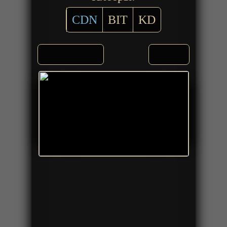
CDN
BIT
KD