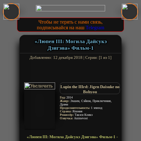
Чтобы не терять с нами связь,
подписывайся на наш
Telegram
«Люпен III: Могила Дайсукэ
Дзигэна» Фильм-1
Добавленно: 12 декабря 2018 | Серии: [1 из 1]
Lupin the IIIrd: Jigen Daisuke no
Bohyou
Lupin the Third: Jigens
Год:
2014
Жанр:
Экшен, Сэйнэн, Приключения,
Gravestone
Драма
Продолжительность:
1 эпизод
Страна:
Япония
Режиссёр:
Такэси Коикэ
Озвучка:
Animevost
«Люпен III: Могила Дайсукэ Дзигэна» Фильм-1 -