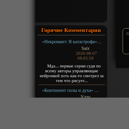
Горячие Комментарии
«Некромант: Я катастрофа» ТВ-1
Saix
2026-08-07
08:05:58
Мда... первые серии судя по
всему авторы управляющие
нейронкой хоть как-то смотрел за
тем что рисует...
«Континент силы и духа» ТВ-1
Yzzu
2026-08-07
07:50:53
@Владимир Чита, долго
объяснять, когда посмотришь, сам
поймешь