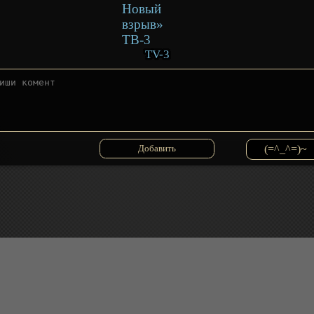
TV-3
(=^_^=)~