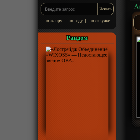
Ан
по жанру
|
по году
|
по озвучке
Рандом