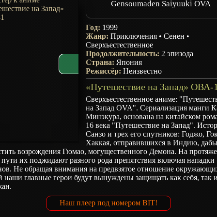
Gensoumaden Saiyuuki OVA
Год:
1999
Жанр:
Приключения
•
Сенен
•
Сверхъестественное
Продолжительность:
2 эпизода
Страна:
Япония
Режиссёр:
Неизвестно
Сверхъестественное аниме: "Путешест
на Запад OVA". Сериализация манги К
Минэкура, основана на китайском ром
16 века "Путешествие на Запад". Исто
Санзо и трех его спутников: Годжо, Го
Хаккая, отправившихся в Индию, дабы
стить возрождения Гюмао, могущественного Демона. На протяж
 пути их поджидают разного рода препятствия включая нападки
нов. Не обращая внимания на предвзятое отношение окружающи
 наши главные герои будут вынуждены защищать как себя, так 
жан.
Наш плеер под номером BIT!