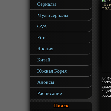
Сериалы
Мультсериалы
OVA
Film
Япония
Китай
Южная Корея
допу
Анонсы
всего
демо
людей
Расписание
горо
Поиск