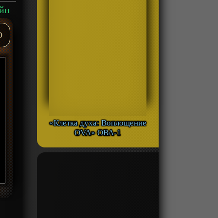
айн
D
«Клетка духа: Воплощение
OVA» ОВА-1