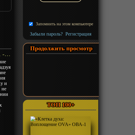
Запомнить на этом компьютере
Забыли пароль?
Регистрация
Продолжить просмотр
«Путешествие на Запад» ОВА-1 - описание
вие
адзуя
ане
рия
ку и
 не
ении
ТОП 100+
х
и