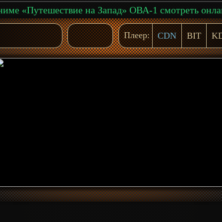
име «Путешествие на Запад» ОВА-1 смотреть онл
Плеер:
CDN
BIT
K