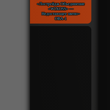
«Лострейдж Объединение
«WIXOSS» —
Недостающее звено»
ОВА-1