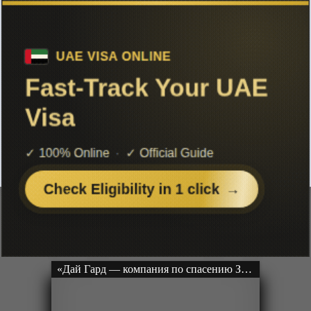
Список аниме 1999 года
Чтобы не терять с нами связь,
подписывайся на наш
Telegram
«Ван Пис» ТВ-1
Ongoing
Серии: [1172 из 1000+]
Рейтинг: 4 из 5
«Дай Гард — компания по спасению Земли» ТВ-1