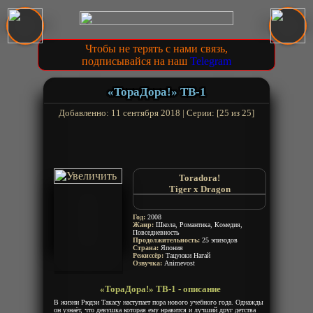
Чтобы не терять с нами связь,
подписывайся на наш
Telegram
«ТораДора!» ТВ-1
Добавленно: 11 сентября 2018 | Серии: [25 из 25]
Toradora!
Tiger x Dragon
Тора Дора
Торадора!
Год:
2008
Тигр против дракона
Жанр:
Школа, Романтика, Комедия,
Повседневность
Продолжительность:
25 эпизодов
Страна:
Япония
Режиссёр:
Тацуюки Нагай
Озвучка:
Animevost
«ТораДора!» ТВ-1 - описание
В жизни Рюдзи Такасу наступает пора нового учебного года. Однажды
он узнаёт, что девушка которая ему нравится и лучший друг детства