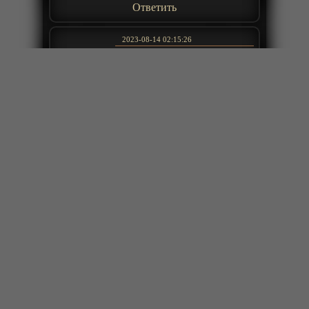
Ответить
2023-08-14 02:15:26
С удовольствием но грустью
посмотрел. Японские традиции
одни хороши, а другие как
следствие влияния американцев.
Японская традиция в браке на всю
liool
жизнь после выпуска со школы и со
своей школьной любовью.
Ответить
2022-01-16 17:19:53
э21 8:45-9:00 от такого будильника
Vladimir
не хотелось бы просыпатся...
Ответить
2021-10-22 13:53:53
Однозначно, шедеврашечка)