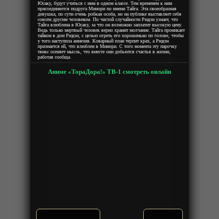
Юсаку, будут учиться с ним в одном классе. Тем временем к ним
присоединяется подруга Минори по имени Тайга. Эта своеобразная
девушка, по сути очень робкая особа, но на публике выставляет себя
совсем другим человеком. По чистой случайности Рюдзи узнает, что
Тайга влюблена в Юсаку, за что он возможно заплатит высокую цену.
Ведь только мертвый человек верно хранит молчание. Тайга проникает
тайком в дом Рюдзи, с целью огреть его хорошенько по голове, чтобы
у того наступила амнезия. Коварный план терпит крах, а Рюдзи
признается ей, что влюблен в Минори. С того момента эту парочку
твикс осеняет мысль, что вместе они добьются счастья в жизни,
работая сообща.
Аниме «ТораДора!» ТВ-1 смотреть онлайн