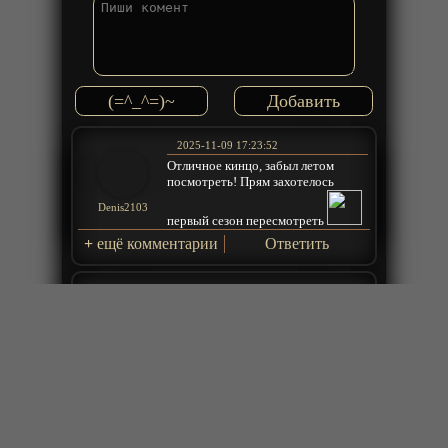
(=^_^=)~
2025-11-09 17:23:52
Отличное кинцо, забыл летом
посмотреть! Прям захотелось
Denis2103
первый сезон пересмотреть
+
ещё комментарии
Ответить
2025-11-04 01:40:37
Еле посмотрел ! Графон норм, но
вот сюжет ... Кому это кин нужен
был ? Фанатом Чень Сина ???
ПУСТЫЕ ТРАТЫ ФИНАНСОВ !
лучше б КАЧЕСТВО графона в БК2
Ив_шалун
держали на уровне ! а НЕ спускали
в унитаз
+
ещё комментарии
Ответить