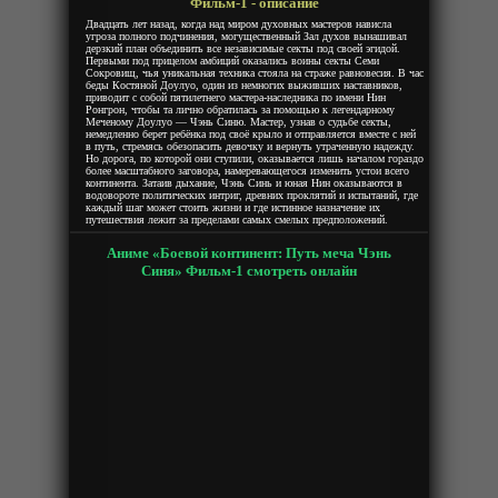
Фильм-1 - описание
Двадцать лет назад, когда над миром духовных мастеров нависла
угроза полного подчинения, могущественный Зал духов вынашивал
дерзкий план объединить все независимые секты под своей эгидой.
Первыми под прицелом амбиций оказались воины секты Семи
Сокровищ, чья уникальная техника стояла на страже равновесия. В час
беды Костяной Доулуо, один из немногих выживших наставников,
приводит с собой пятилетнего мастера-наследника по имени Нин
Ронгрон, чтобы та лично обратилась за помощью к легендарному
Меченому Доулуо — Чэнь Синю. Мастер, узнав о судьбе секты,
немедленно берет ребёнка под своё крыло и отправляется вместе с ней
в путь, стремясь обезопасить девочку и вернуть утраченную надежду.
Но дорога, по которой они ступили, оказывается лишь началом гораздо
более масштабного заговора, намеревающегося изменить устои всего
континента. Затаив дыхание, Чэнь Синь и юная Нин оказываются в
водовороте политических интриг, древних проклятий и испытаний, где
каждый шаг может стоить жизни и где истинное назначение их
путешествия лежит за пределами самых смелых предположений.
Аниме «Боевой континент: Путь меча Чэнь
Синя» Фильм-1 смотреть онлайн