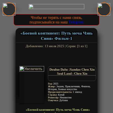
Чтобы не терять с нами связь,
подписывайся на наш
Telegram
«Боевой континент: Путь меча Чэнь
Синя» Фильм-1
Добавленно: 13 июля 2025 | Серии: [1 из 1]
Douluo Dalu: Jiandao Chen Xin
Soul Land : Chen Xin
Soul Land Movie
Год:
2025
Жанр:
Экшен, Приключения, Фентези,
История, Боевые искусства
Продолжительность:
1 эпизод
Страна:
Китай
Режиссёр:
Неизвестно
Озвучка:
Дубляж
«Боевой континент: Путь меча Чэнь Синя»