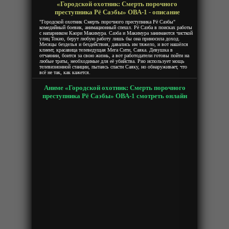
«Городской охотник: Смерть порочного
преступника Рё Саэбы» ОВА-1 - описание
"Городской охотник Смерть порочного преступника Рё Саэбы"
комедийный боевик, анимационный спешл. Рё Саэба в поисках работы
с напарником Каори Макимура. Саэба и Макимура занимаются чисткой
улиц Токио, берут любую работу лишь бы она приносила доход.
Месяцы безделья и бездействия, давались им тяжело, и вот нашёлся
клиент, красавица телеведущая Мега Сити, Саяка. Девушка в
отчаянии, боится за свою жизнь, а вот работодатели готовы пойти на
любые траты, необходимые для её убийства. Рио использует мощь
телевизионной станции, пытаясь спасти Саяку, но обнаруживает, что
всё не так, как кажется.
Аниме «Городской охотник: Смерть порочного
преступника Рё Саэбы» ОВА-1 смотреть онлайн