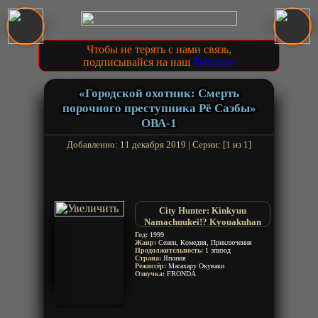
Чтобы не терять с нами связь,
подписывайся на наш
Telegram
«Городской охотник: Смерть
порочного преступника Рё Саэбы»
ОВА-1
Добавленно: 11 декабря 2019 | Серии: [1 из 1]
City Hunter: Kinkyuu
Namachuukei!? Kyouakuhan
Saeba Ryou no Saigo
Год:
1999
Жанр:
Сенен, Комедия, Приключения
Продолжительность:
1 эпизод
Страна:
Япония
Режиссёр:
Масахару Окуваки
Озвучка:
FRONDA