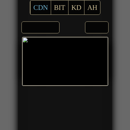
CDN
BIT
KD
AH