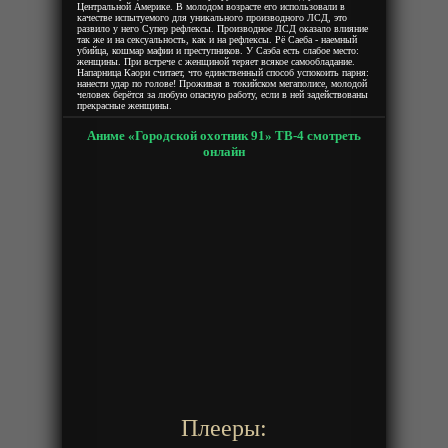
Центральной Америке. В молодом возрасте его использовали в
качестве испытуемого для уникального производного ЛСД, это
развило у него Супер рефлексы. Производное ЛСД оказало влияние
так же и на сексуальность, как и на рефлексы. Рё Саеба - наемный
убийца, кошмар мафии и преступников. У Саэба есть слабое место:
женщины. При встрече с женщиной теряет всякое самообладание.
Напарница Каори считает, что единственный способ успокоить парня:
нанести удар по голове! Проживая в токийском мегаполисе, молодой
человек берётся за любую опасную работу, если в ней задействованы
прекрасные женщины.
Аниме «Городской охотник 91» ТВ-4 смотреть
онлайн
Плееры: