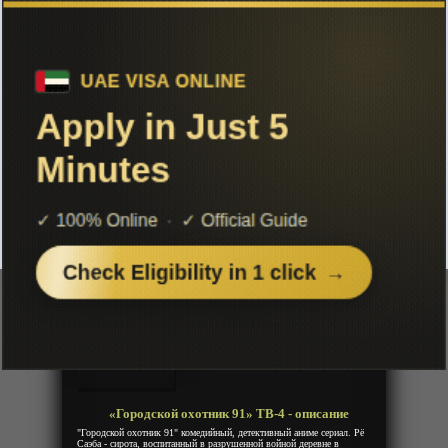
Чтобы не терять с нами связь,
подписывайся на наш
Telegram
«Городской охотник 91» ТВ-4
Добавленно: 16 декабря 2019 | Серии: [13 из 13]
City Hunter 91
Год:
1991
Жанр:
Сенен, Экшен, Детектив, Комедия
Продолжительность:
13 эпизодов
Страна:
Япония
Режиссёр:
Киёси Эгами
Озвучка:
Дубляж
«Городской охотник 91» ТВ-4 - описание
"Городской охотник 91" комедийный, детективный аниме сериал. Рё
Саэба - сирота, воспитанный в разрушенной войной деревне в