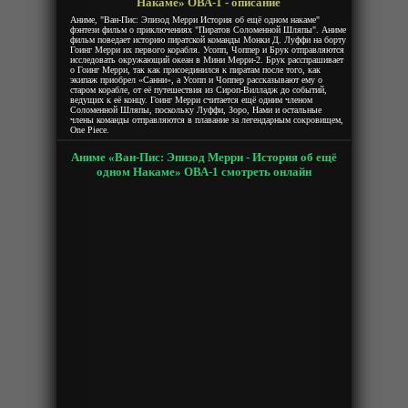
Накаме» ОВА-1 - описание
Аниме, "Ван-Пис: Эпизод Мерри История об ещё одном накаме"
фэнтези фильм о приключениях "Пиратов Соломенной Шляпы". Аниме
фильм поведает историю пиратской команды Монки Д. Луффи на борту
Гоинг Мерри их первого корабля. Усопп, Чоппер и Брук отправляются
исследовать окружающий океан в Мини Мерри-2. Брук расспрашивает
о Гоинг Мерри, так как присоединился к пиратам после того, как
экипаж приобрел «Санни», а Усопп и Чоппер рассказывают ему о
старом корабле, от её путешествия из Сироп-Вилладж до событий,
ведущих к её концу. Гоинг Мерри считается ещё одним членом
Соломенной Шляпы, поскольку Луффи, Зоро, Нами и остальные
члены команды отправляются в плавание за легендарным сокровищем,
One Piece.
Аниме «Ван-Пис: Эпизод Мерри - История об ещё
одном Накаме» ОВА-1 смотреть онлайн