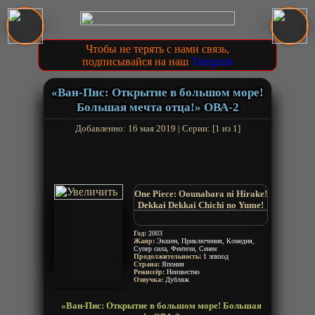
Чтобы не терять с нами связь,
подписывайся на наш
Telegram
«Ван-Пис: Открытие в большом море!
Большая мечта отца!» ОВА-2
Добавленно: 16 мая 2019 | Серии: [1 из 1]
One Piece: Oounabara ni Hirake!
Dekkai Dekkai Chichi no Yume!
One Piece Special: Open Upon
the Great Sea! A Fathers Huge,
Год:
2003
HUGE Dream!
Жанр:
Экшен, Приключения, Комедия,
Супер сила, Фентези, Сенен
Продолжительность:
1 эпизод
Страна:
Япония
Режиссёр:
Неизвестно
Озвучка:
Дубляж
«Ван-Пис: Открытие в большом море! Большая