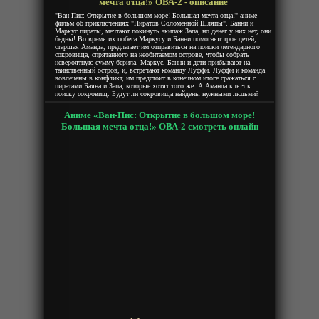
мечта отца!» ОВА-2 - описание
"Ван-Пис: Открытие в большом море! Большая мечта отца!" аниме
фильм об приключениях "Пиратов Соломенной Шляпы". Банни и
Маркус пираты, мечтают покинуть экипаж Запа, но денег у них нет, они
бедны! Во время их побега Маркусу и Банни помогают трое детей,
старшая Аманда, предлагает им отправиться на поиски легендарного
сокровища, спрятанного на необитаемом острове, чтобы собрать
невероятную сумму берила. Маркус, Банни и дети прибывают на
таинственный остров, и, встречают команду Луффи. Луффи и команда
вовлечены в конфликт, им предстоит в конечном итоге сражаться с
пиратами Баяна и Запа, которые хотят того же. А Аманда ключ к
поиску сокровищ. Будут ли сокровища найдены нужными людьми?
Аниме «Ван-Пис: Открытие в большом море!
Большая мечта отца!» ОВА-2 смотреть онлайн