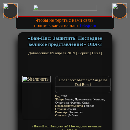
Чтобы не терять с нами связь,
подписывайся на наш
Telegram
«Ван-Пис: Защитить! Последнее
великое представление!» ОВА-3
Добавленно: 09 апреля 2019 | Серии: [1 из 1]
One Piece: Mamore! Saigo no
Dai Butai
One Piece Special 3
One Piece Special: Protect! The
Год:
2003
Last Great Performance
Жанр:
Экшен, Приключения, Комедия,
Супер сила, Фентези, Сенен
Mamore! Saigo no Oobutai
Продолжительность:
1 эпизод
Страна:
Япония
Режиссёр:
Неизвестно
Озвучка:
Дубляж
«Ван-Пис: Защитить! Последнее великое