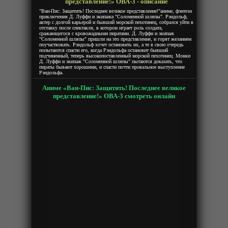
представление!» ОВА-3 - описание
"Ван-Пис: Защитить! Последнее великое представление!"аниме, фэнтези
приключения Д. Луффи и экипажа "Соломенной шляпы". Рэндольф,
актер с долгой карьерой и бывший морской пехотинец, собрался уйти в
отставку после спектакля, в котором играет роль солдата,
сражающегося с кровожадными пиратами. Д. Луффи и экипаж
"Соломенной шляпы" пришли на это представление, и горят желанием
поучаствовать. Рэндольф хочет остановить их, а те в свою очередь
попытаются спасти его, когда Рэндольфа остановит бывший
подчиненный, теперь высокопоставленный морской пехотинец. Монки
Д. Луффи и экипаж "Соломенной шляпы" пытаются доказать, что
пираты бывают хорошими, и спасти почти провальное выступление
Рэндольфа.
Аниме «Ван-Пис: Защитить! Последнее великое
представление!» ОВА-3 смотреть онлайн