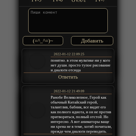
OVA-1
(=^_^=)~
2022-01-12 22:09:25
понятно. в этом мультике ни у кого
нет души. просто тупое рисование
и диалоги отсюда
Ответить
2022-01-12 21:49:09
Ранобе Великолепное, Герой как
обычный Китайский герой,
талантлив, бабник, все видят его
как полного идиота, и он не против
притворяться, полный отстой. Но
интересно. А вот аниматоры ваще
ни хрена не в теме, хотяб почитали,
прежде чем диалоги переводить.