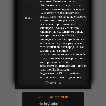
варианте. Очень неприятно.
Отношение к девушкам просто
слов нет, я таких в реале не видел.
Ну и автор похоже пишет нон
стопом из за чего куча не стыковок
Haridas
и провалов. Нападение на
начальный город который
защищало... даже смешно кто
защищал. Позже Сиану от войск
императора нежити будут
защищать такие мастера которые...
да какие мастера там рядовые в
соло отбили бы тот город Бо. Так
как они живут в мире
технологичном то не составило бы
труда призвать высокоуровнего
мастера который просто
ваншотнул бы нападающих. Ну это
терпимо. Выбешивает
быдловатость ГГ который чем
дальше тем больше подтупливает.
Ответить
© 2025 anime-bit.ru
admin@anime-bit.ru