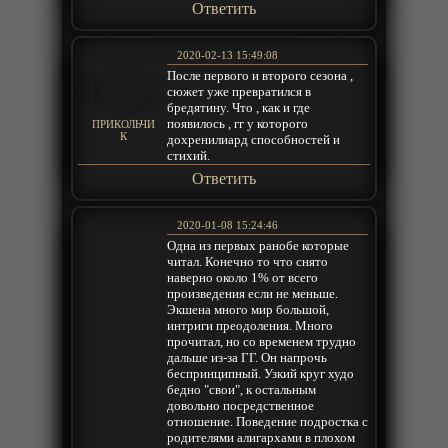
Ответить
2020-02-13 15:49:08
После первого и второго сезона ,
сюжет уже превратился в
бредятину. Что , как и где
появилось , гг у которого
ПРИКОЛЬЧИ
К
дохренилиард способностей и
стихий.
Ответить
2020-01-08 15:24:46
Одна из первых ранобе которые
читал. Конечно то что снято
наверно около 1% от всего
произведения если не меньше.
Экшена много мир большой,
интриги преодоления. Много
прочитал, но со временем трудно
дальше из-за ГГ. Он напрочь
беспринципный. Узкий круг худо
бедно "свои", к остальным
довольно посредственное
отношение. Поведение подростка с
родителями алигархами в плохом