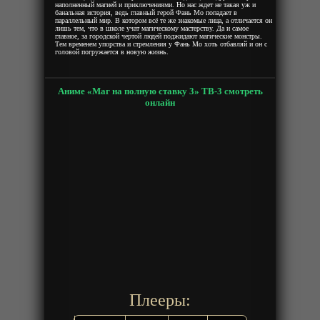
наполненный магией и приключениями. Но нас ждет не такая уж и
банальная история, ведь главный герой Фань Мо попадает в
параллельный мир. В котором всё те же знакомые лица, а отличается он
лишь тем, что в школе учат магическому мастерству. Да и самое
главное, за городской чертой людей поджидают магические монстры.
Тем временем упорства и стремления у Фань Мо хоть отбавляй и он с
головой погружается в новую жизнь.
Аниме «Маг на полную ставку 3» ТВ-3 смотреть
онлайн
Плееры: