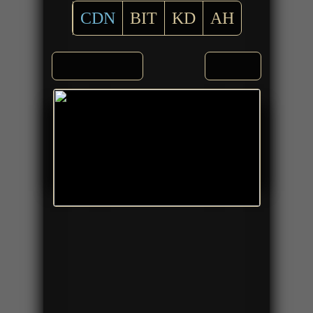
CDN
BIT
KD
AH