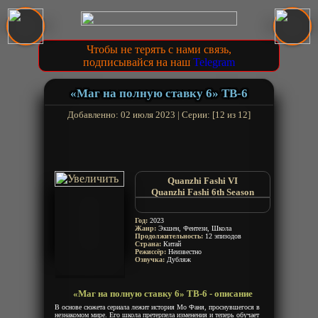
Чтобы не терять с нами связь,
подписывайся на наш
Telegram
«Маг на полную ставку 6» ТВ-6
Добавленно: 02 июля 2023 | Серии: [12 из 12]
Quanzhi Fashi VI
Quanzhi Fashi 6th Season
Full-Time Magister 6th Season
Год:
2023
Жанр:
Экшен, Фентези, Школа
Продолжительность:
12 эпизодов
Страна:
Китай
Режиссёр:
Неизвестно
Озвучка:
Дубляж
«Маг на полную ставку 6» ТВ-6 - описание
В основе сюжета сериала лежит история Мо Фаня, проснувшегося в
незнакомом мире. Его школа претерпела изменения и теперь обучает