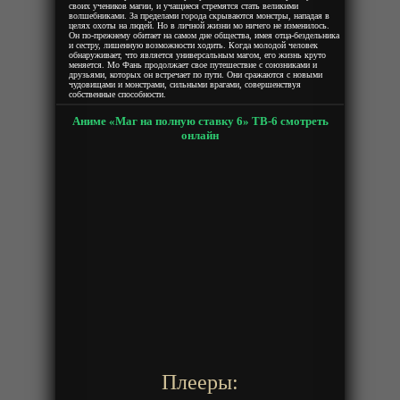
своих учеников магии, и учащиеся стремятся стать великими
волшебниками. За пределами города скрываются монстры, нападая в
целях охоты на людей. Но в личной жизни мо ничего не изменилось.
Он по-прежнему обитает на самом дне общества, имея отца-бездельника
и сестру, лишенную возможности ходить. Когда молодой человек
обнаруживает, что является универсальным магом, его жизнь круто
меняется. Мо Фань продолжает свое путешествие с союзниками и
друзьями, которых он встречает по пути. Они сражаются с новыми
чудовищами и монстрами, сильными врагами, совершенствуя
собственные способности.
Аниме «Маг на полную ставку 6» ТВ-6 смотреть
онлайн
Плееры: