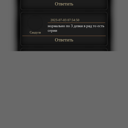
Ответить
2023-07-03 07:54:50
нормально по 3 девки в ряд то есть
серии
Саадула
Ответить
2023-07-03 03:05:27
друга Мо Фана с которым говорил
по телефоном как зовут кто
помнит?
koks96
+
ещё комментарии
Ответить
2023-07-03 02:20:36
Кто-кто погиб в больнице? Да еще
и при исполнении! :)
Barbarian
+
ещё комментарии
Ответить
2023-07-03 00:52:21