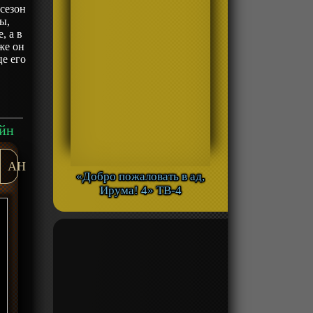
сезон
ы,
, а в
же он
це его
айн
AH
«Добро пожаловать в ад,
Ирума! 4» ТВ-4