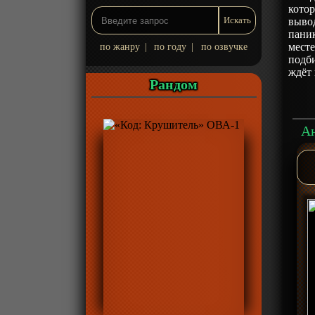
кото
выво
паник
месте
по жанру
|
по году
|
по озвучке
подби
ждёт 
Рандом
Ан