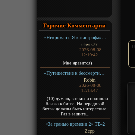
Горячие Комментарии
«Некромант: Я катастрофа» ТВ-1
clavik77
2026-08-08
12:19:42
Мне нравится)
«Путешествие к бессмертию 5» ТВ-5
Robin
2026-08-08
12:13:47
(10) думаю, вот мы и подошли
близко к битве. На передовой
битвы должны быть интересные.
Раз в защите...
«За гранью времени 2» ТВ-2
Zepp