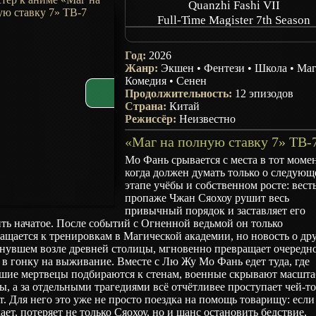
Quanzhi Fashi VII
Full-Time Magister 7th Season
Versatile Mage 7th Season
Almighty Mage 7th Season
Год:
2026
Жанр:
Экшен
•
Фентези
•
Школа
•
Маг
Комедия
•
Сенен
Продолжительность:
12 эпизодов
Страна:
Китай
Режиссёр:
Неизвестно
Мо Фань срывается с места в тот момен
когда должен думать только о следую
этапе учёбы и собственном росте: весть
пропаже Чжан Сяохоу рушит весь
привычный порядок и заставляет его
ть начатое. После событий с Огненной ведьмой он только
ащается к тренировкам в Магической академии, но новость о дру
знувшем возле древней столицы, мгновенно превращает очередн
 в гонку на выживание. Вместе с Лю Жу Мо Фань едет туда, где
шие мертвецы подбираются к стенам, военные скрывают масшта
ы, а за отдельными трагедиями всё отчётливее проступает чей-т
т. Для него это уже не просто поездка на помощь товарищу: если
ает, потеряет не только Сяохоу, но и шанс остановить бедствие,