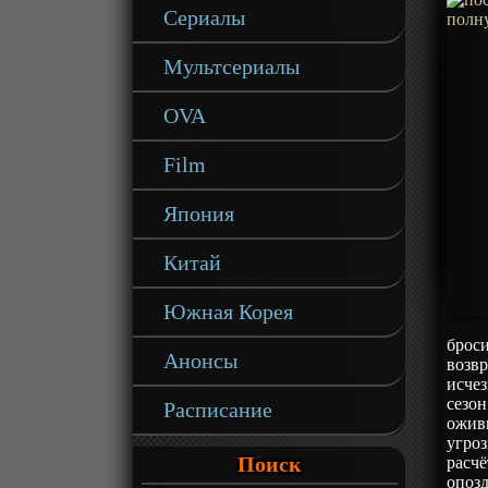
Сериалы
Мультсериалы
OVA
Film
Япония
Китай
Южная Корея
броси
Анонсы
возвр
исче
сезон
Расписание
ожив
угроз
Поиск
расчё
опозд