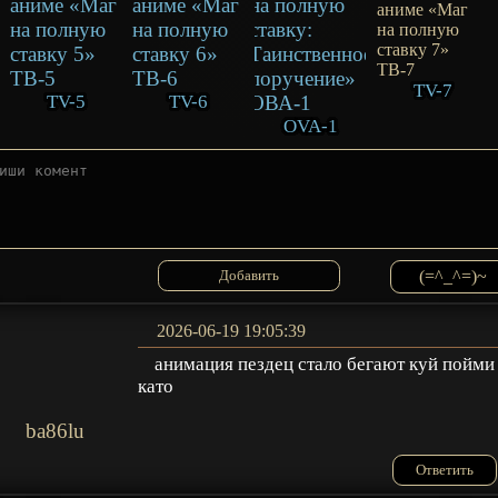
TV-7
TV-5
TV-6
OVA-1
(=^_^=)~
2026-06-19 19:05:39
анимация пездец стало бегают куй пойми
като
ba86lu
Ответить