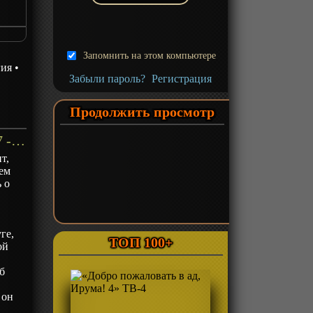
Запомнить на этом компьютере
ия
•
Забыли пароль?
Регистрация
Продолжить просмотр
«Маг на полную ставку 7» ТВ-7 - описание
т,
щем
 о
ге,
ТОП 100+
ой
б
о
 он