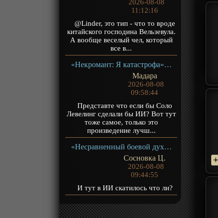
2026-08-08
11:12:16
@Linder, это тип - что то вроде
китайского господина Вельзевула.
А вообще веселый чел, который
все в...
«Некромант: Я катастрофа» ТВ-1
Мадара
2026-08-08
09:58:44
Представте что если бы Соло
Левелинг сделали бы ИИ? Вот тут
тоже самое, только это
произведение лучш...
«Несравненный боевой дух 2» ТВ-2
Сосновка Ц.
2026-08-08
09:44:55
И тут в ИИ скатилось что ли?