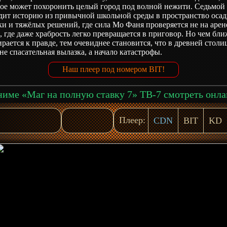
рое может похоронить целый город под волной нежити. Седьмой 
дит историю из привычной школьной среды в пространство осад
и и тяжёлых решений, где сила Мо Фаня проверяется не на арене
, где даже храбрость легко превращается в приговор. Но чем бли
рается к правде, тем очевиднее становится, что в древней столи
не спасательная вылазка, а начало катастрофы.
Наш плеер под номером BIT!
име «Маг на полную ставку 7» ТВ-7 смотреть онл
Плеер:
CDN
BIT
KD