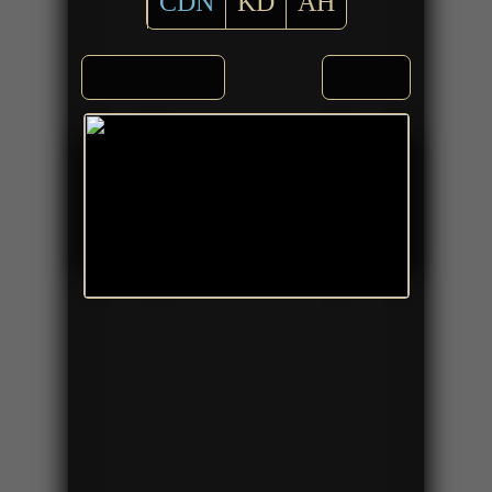
CDN
KD
AH