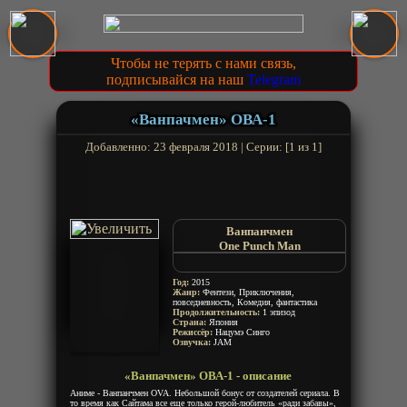
Чтобы не терять с нами связь,
подписывайся на наш
Telegram
«Ванпачмен» ОВА-1
Добавленно: 23 февраля 2018 | Серии: [1 из 1]
Ванпанчмен
One Punch Man
OPM
Год:
2015
Жанр:
Фентези, Приключения,
повседневность, Комедия, фантастика
Продолжительность:
1 эпизод
Страна:
Япония
Режиссёр:
Нацумэ Синго
Озвучка:
JAM
«Ванпачмен» ОВА-1 - описание
Аниме - Ванпанчмен OVA. Небольшой бонус от создателей сериала. В
то время как Сайтама все еще только герой-любитель «ради забавы»,