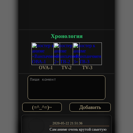
Хронология
OVA-1
TV-2
TV-3
(=^_^=)~
2020-05-22 21:51:36
Сам аниме очень крутой саыетую