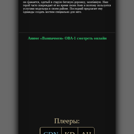
он сражается, одетый в старую беговую дорожку, залатанную. Наш
герой часто повреждает её во время своих боев и поэтому пользуется
услугами модельера в своем районе. Последний предлагает ему
однажды создать костюм специально для него.
Аниме «Ванпачмен» ОВА-1 смотреть онлайн
Плееры: