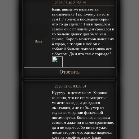
2026-02-10 21:55:26
Блин. аниме же называется
ванпанчмен? Так почему в итоге
сам ГГ только в последней серии
что то да сделал? Тип в прошлом
сезоне он с пришельцем сражался и
то больше движу дал было чем
сейчас. Король монстров нанес ему
Вова
4 удара, а гг один и всё он с
собакой больше показал эпика чем
с боссом. Да и что там с торнадо?
Ответить
2026-02-06 03:33:54
Нууууу.. в целом норм. Хорошо
конечно, что не стал смотреть в
момент выхода, а дождался
окончания, а не то бы умер от
скуки в ожидании финальной
пятиминутки. Конечно, с первым
сезоном даже ни в какое сравнение,
да и не ждал особо ничего уже,
после второго-то, однако надеялся
хоть на какой-то движ. Было