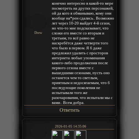
конечно интересно в какой-то мере
посмотреть на других персонажей,
ой да кого я обманываю, кому они
вообще на*рен сдались.. Возможно
лет через 10-20 выйдет 4-й сезон,
но что-то мне подсказывает, что
сложи его вместе со вторым и
Drew
третьим, то всё равно не
наскребётся даже четверти того
что было в первом. Я б даже
предложил удалить с просторов
интернета любые упоминания
какого-либо продолжения после
первого сезона вместе с
вышедшими сезонами, пусть оно
останется чем то светлым,
приятным и недосягаемым, что б
последующие поколения не
испытывали того же
разочарования, что испытали мы с
вами.. Всем добра.
Ответить
2026-01-05 14:35:06