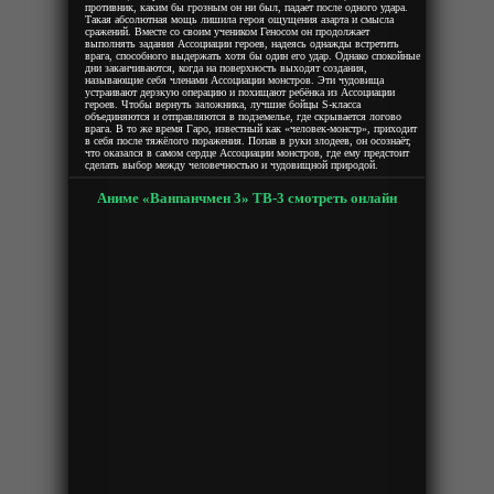
противник, каким бы грозным он ни был, падает после одного удара.
Такая абсолютная мощь лишила героя ощущения азарта и смысла
сражений. Вместе со своим учеником Геносом он продолжает
выполнять задания Ассоциации героев, надеясь однажды встретить
врага, способного выдержать хотя бы один его удар. Однако спокойные
дни заканчиваются, когда на поверхность выходят создания,
называющие себя членами Ассоциации монстров. Эти чудовища
устраивают дерзкую операцию и похищают ребёнка из Ассоциации
героев. Чтобы вернуть заложника, лучшие бойцы S-класса
объединяются и отправляются в подземелье, где скрывается логово
врага. В то же время Гаро, известный как «человек-монстр», приходит
в себя после тяжёлого поражения. Попав в руки злодеев, он осознаёт,
что оказался в самом сердце Ассоциации монстров, где ему предстоит
сделать выбор между человечностью и чудовищной природой.
Аниме «Ванпанчмен 3» ТВ-3 смотреть онлайн