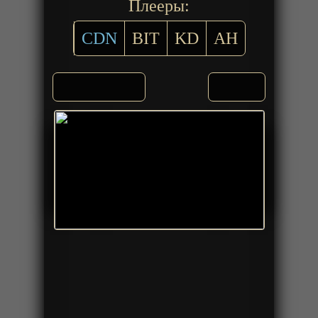
Плееры:
CDN
BIT
KD
AH