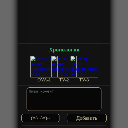
Хронология
OVA-1
TV-2
TV-3
(=^_^=)~